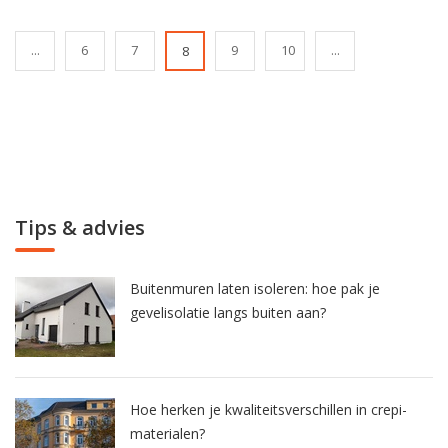
...
6
7
9
10
...
8
Tips & advies
Buitenmuren laten isoleren: hoe pak je
gevelisolatie langs buiten aan?
Hoe herken je kwaliteitsverschillen in crepi-
materialen?