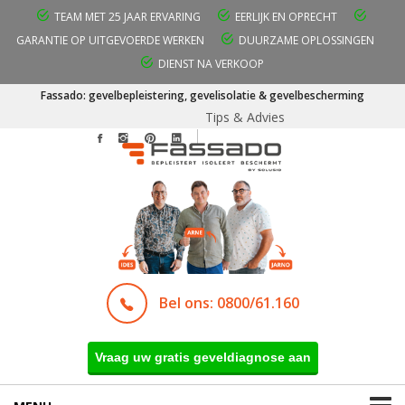
TEAM MET 25 JAAR ERVARING
EERLIJK EN OPRECHT
GARANTIE OP UITGEVOERDE WERKEN
DUURZAME OPLOSSINGEN
DIENST NA VERKOOP
Fassado: gevelbepleistering, gevelisolatie & gevelbescherming
Tips & Advies
Bel ons: 0800/61.160
Vraag uw gratis geveldiagnose aan