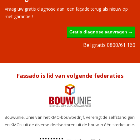
Vraag uw gratis diagnose aan, een façade terug als nieuw op
mét garantie !
Gratis diagnose aanvragen →
Bel gratis 0800/61 160
Fassado is lid van volgende federaties
Bouwunie, Unie van het KMO-bouwbedrijf, verenigt de zelfstandigen
en KMO’s uit de diverse deelsectoren uit de bouw in één sterke unie.