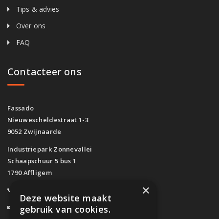
Tips & advies
Over ons
FAQ
Contacteer ons
Fassado
Nieuwescheldestraat 1-3
9052 Zwijnaarde
Industriepark Zonnevallei
Schaapschuur 5 bus 1
1790 Affligem
×
0800/61.160
(Gratis)
Deze website maakt
info@fassado.be
gebruik van cookies.