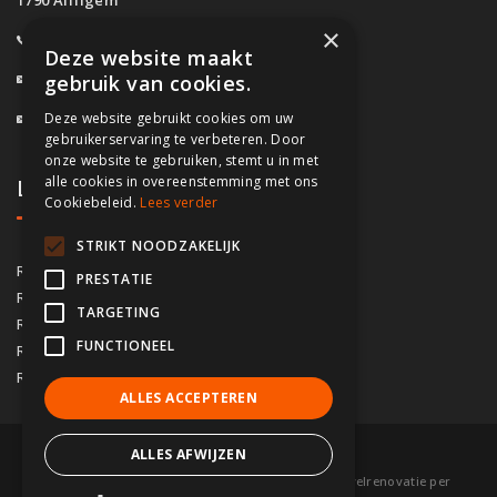
×
0800/61.160
(Gratis)
Deze website maakt
info@fassado.be
gebruik van cookies.
Deze website gebruikt cookies om uw
BTW: BE 0700.617.934
gebruikerservaring te verbeteren. Door
onze website te gebruiken, stemt u in met
alle cookies in overeenstemming met ons
Lokaal contact
Cookiebeleid.
Lees verder
STRIKT NOODZAKELIJK
03/535.04.69
Regio Antwerpen
PRESTATIE
02/828.01.93
Regio Brussel
TARGETING
09/283.15.10
Regio Gent
FUNCTIONEEL
050/76.00.21
Regio Brugge
056/92.10.73
Regio Kortrijk
ALLES ACCEPTEREN
ALLES AFWIJZEN
© 2026 Fassado |
Voorwaarden
|
Sitemap
|
Gevelrenovatie per