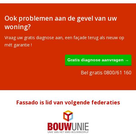
Ook problemen aan de gevel van uw
woning?
Vraag uw gratis diagnose aan, een façade terug als nieuw op
mét garantie !
Gratis diagnose aanvragen →
Bel gratis 0800/61 160
Fassado is lid van volgende federaties