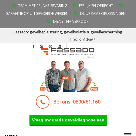
TEAM MET 25 JAAR ERVARING
EERLIJK EN OPRECHT
GARANTIE OP UITGEVOERDE WERKEN
DUURZAME OPLOSSINGEN
DIENST NA VERKOOP
Fassado: gevelbepleistering, gevelisolatie & gevelbescherming
Tips & Advies
Bel ons: 0800/61.160
Vraag uw gratis geveldiagnose aan