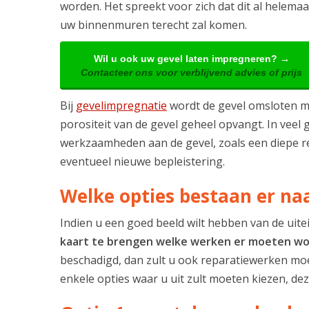
worden. Het spreekt voor zich dat dit al helemaa
uw binnenmuren terecht zal komen.
Wil u ook uw gevel laten impregneren? →
Contacteer ons voor verblijvend advies of prijs
Bij
gevelimpregnatie
wordt de gevel omsloten me
porositeit van de gevel geheel opvangt. In veel 
werkzaamheden aan de gevel, zoals een diepe re
eventueel nieuwe bepleistering.
Welke opties bestaan er na
Indien u een goed beeld wilt hebben van de uite
kaart te brengen welke werken er moeten w
beschadigd, dan zult u ook reparatiewerken moe
enkele opties waar u uit zult moeten kiezen, d