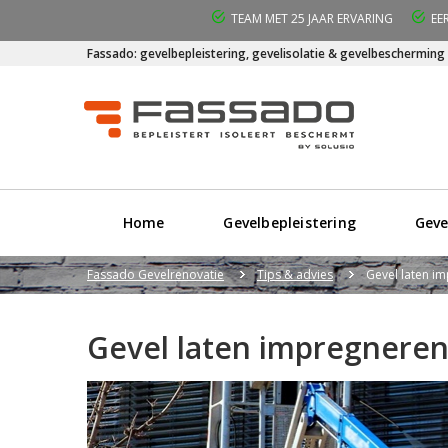
TEAM MET 25 JAAR ERVARING
EE
Fassado: gevelbepleistering, gevelisolatie & gevelbescherming
Home
Gevelbepleistering
Geve
Fassado Gevelrenovatie
Tips & advies
Gevel laten im
Gevel laten impregneren: