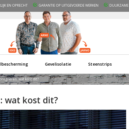
RLIJK EN OPRECHT
GARANTIE OP UITGEVOERDE WERKEN
DUURZAME 
lbescherming
Gevelisolatie
Steenstrips
pregneren: wat kost dit?
 wat kost dit?