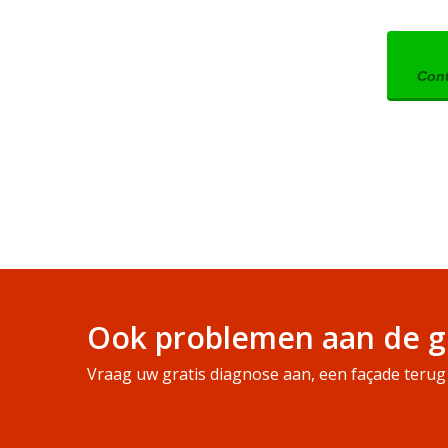
Cont
Ook problemen aan de g
Vraag uw gratis diagnose aan, een façade terug 