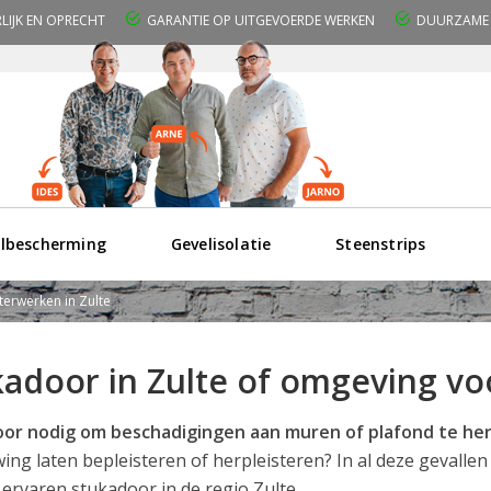
RLIJK EN OPRECHT
GARANTIE OP UITGEVOERDE WERKEN
DUURZAME 
lbescherming
Gevelisolatie
Steenstrips
terwerken in Zulte
adoor in Zulte of omgeving vo
or nodig om beschadigingen aan muren of plafond te her
ng laten bepleisteren of herpleisteren? In al deze gevallen
ervaren stukadoor in de regio Zulte.