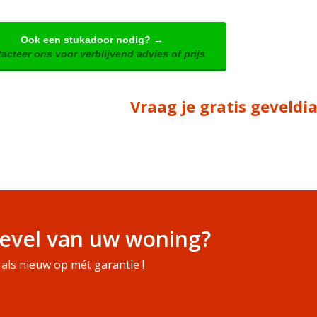
Ook een stukadoor nodig? →
acteer ons voor verblijvend advies of prijs
Vraag je gratis geveld
evel van uw woning?
als nieuw op mét garantie !