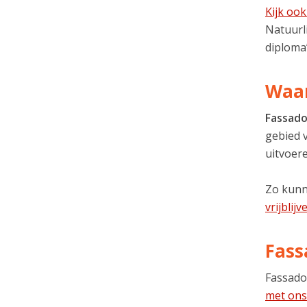
Kijk oo
Natuurli
diploma’
Waar
Fassado
gebied 
uitvoere
Zo kunn
vrijblij
Fass
Fassado
met ons