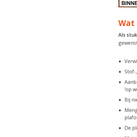
Wat 
Als stu
gewenste
Verwi
Stof-
Aanbr
‘op w
Bij n
Menge
plaf
De pl