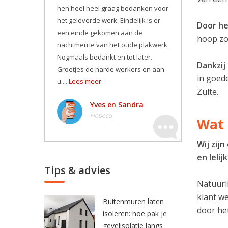
hen heel heel graag bedanken voor
het geleverde werk. Eindelijk is er
Door he
een einde gekomen aan de
hoop zor
nachtmerrie van het oude plakwerk.
Nogmaals bedankt en tot later.
Dankzij
Groetjes de harde werkers en aan
in goede
u....
Lees meer
Zulte.
Yves en Sandra
Flobecq
Wat 
Wij zij
en leli
Tips & advies
Natuurli
klant w
Buitenmuren laten
door he
isoleren: hoe pak je
gevelisolatie langs