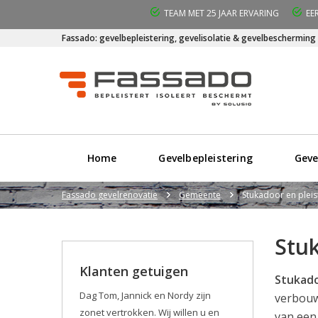
TEAM MET 25 JAAR ERVARING
EE
Fassado: gevelbepleistering, gevelisolatie & gevelbescherming
Home
Gevelbepleistering
Geve
Fassado gevelrenovatie
Gemeente
Stukadoor en pleis
Stuk
Klanten getuigen
Stukado
Dag Tom, Jannick en Nordy zijn
verbouwi
zonet vertrokken. Wij willen u en
van een 