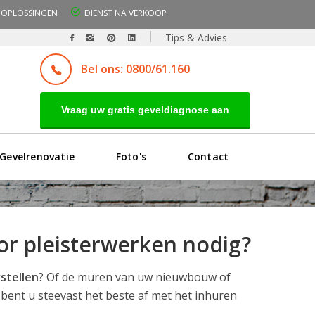
OPLOSSINGEN
DIENST NA VERKOOP
Tips & Advies
Bel ons: 0800/61.160
Vraag uw gratis geveldiagnose aan
Gevelrenovatie
Foto's
Contact
or pleisterwerken nodig?
stellen
? Of de muren van uw nieuwbouw of
 bent u steevast het beste af met het inhuren