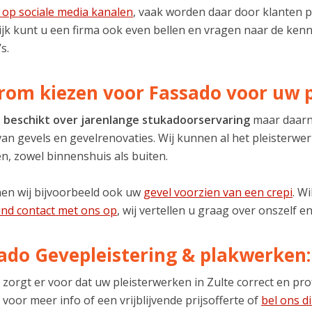
k op sociale media kanalen
, vaak worden daar door klanten p
jk kunt u een firma ook even bellen en vragen naar de kenn
s.
om kiezen voor Fassado voor uw p
 beschikt over jarenlange stukadoorservaring
maar daarna
van gevels en gevelrenovaties. Wij kunnen al het pleisterw
n, zowel binnenshuis als buiten.
en wij bijvoorbeeld ook uw
gevel voorzien van een crepi
. W
vend contact met ons op
, wij vertellen u graag over onszelf en
ado Gevepleistering & plakwerken:
 zorgt er voor dat uw pleisterwerken in Zulte correct en pr
voor meer info of een vrijblijvende prijsofferte of
bel ons di