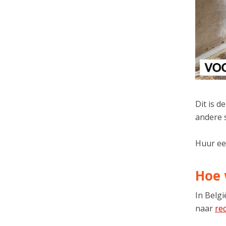
Dit is 
andere s
Huur ee
Hoe 
In Belg
naar
re