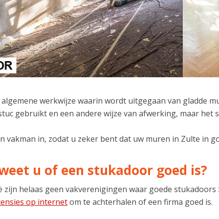
de algemene werkwijze waarin wordt uitgegaan van gladde mur
tuc gebruikt en een andere wijze van afwerking, maar het sc
n vakman in, zodat u zeker bent dat uw muren in Zulte in g
weet u of een stukadoor goed is?
ië zijn helaas geen vakverenigingen waar goede stukadoors 
censies op internet
om te achterhalen of een firma goed is.