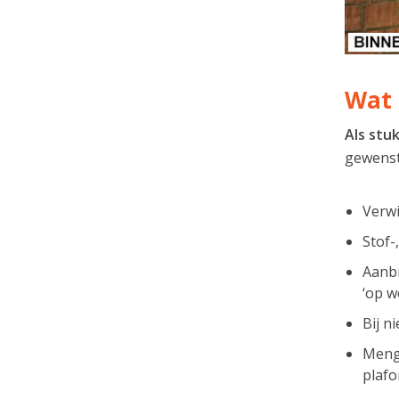
Wat 
Als stu
gewenste
Verwi
Stof-
Aanbr
‘op w
Bij n
Menge
plaf