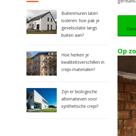
gereali
Buitenmuren laten
isoleren: hoe pak je
gevelisolatie langs
Cont
buiten aan?
Op zo
Hoe herken je
kwaliteitsverschillen in
crepi-materialen?
Zijn er biologische
alternatieven voor
synthetische crepi?