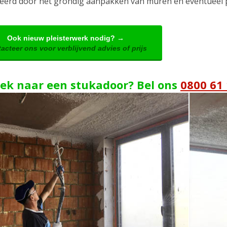
seerd door het grondig aanpakken van muren en eventueel 
Ook nieuw pleisterwerk nodig? →
acteer ons voor verblijvend advies of prijs
ek naar een stukadoor? Bel ons
0800 61