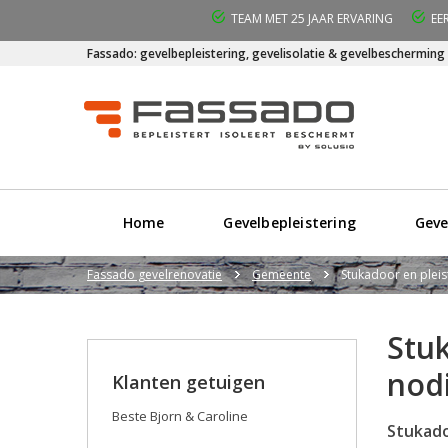
TEAM MET 25 JAAR ERVARING
EE
Fassado: gevelbepleistering, gevelisolatie & gevelbescherming
Home
Gevelbepleistering
Geve
Fassado gevelrenovatie
Gemeente
Stukadoor en plei
Stu
nod
Klanten getuigen
Beste Bjorn & Caroline
Stukado