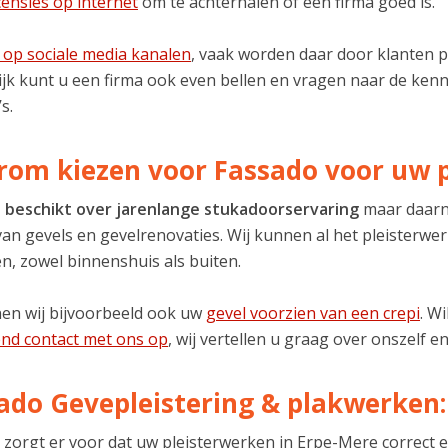
censies op internet
om te achterhalen of een firma goed is.
k op sociale media kanalen
, vaak worden daar door klanten p
jk kunt u een firma ook even bellen en vragen naar de kenn
s.
om kiezen voor Fassado voor uw p
 beschikt over jarenlange stukadoorservaring
maar daarna
van gevels en gevelrenovaties. Wij kunnen al het pleisterw
n, zowel binnenshuis als buiten.
en wij bijvoorbeeld ook uw
gevel voorzien van een crepi
. W
vend contact met ons op
, wij vertellen u graag over onszelf en
ado Gevepleistering & plakwerken:
 zorgt er voor dat uw pleisterwerken in Erpe-Mere correct 