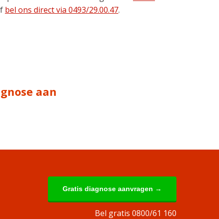
of
bel ons direct via 0493/29.00.47
.
iagnose aan
Gratis diagnose aanvragen →
Bel gratis 0800/61 160