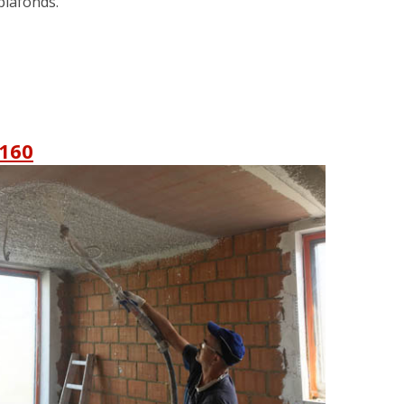
plafonds.
 160