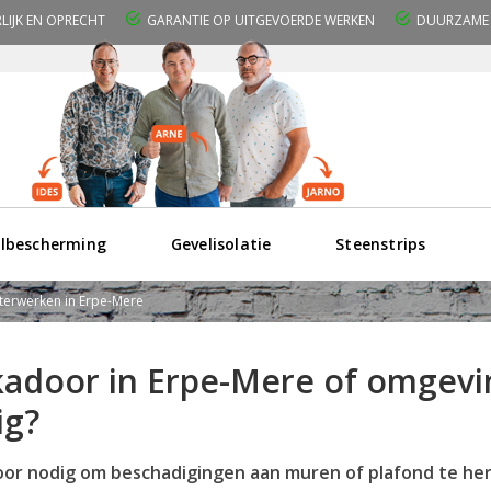
RLIJK EN OPRECHT
GARANTIE OP UITGEVOERDE WERKEN
DUURZAME 
lbescherming
Gevelisolatie
Steenstrips
sterwerken in Erpe-Mere
kadoor in Erpe-Mere of omgevi
ig?
or nodig om beschadigingen aan muren of plafond te her