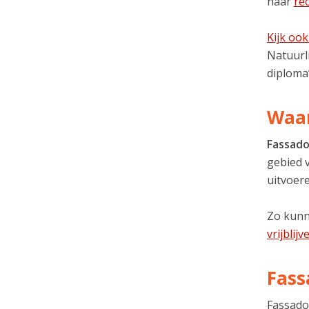
naar
re
Kijk oo
Natuurli
diploma’
Waar
Fassado
gebied 
uitvoere
Zo kunn
vrijblij
Fass
Fassado