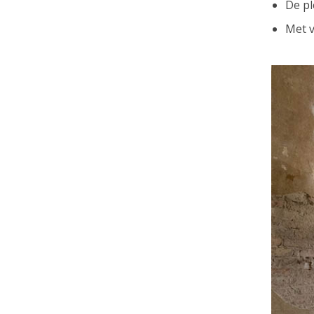
De pl
Met v