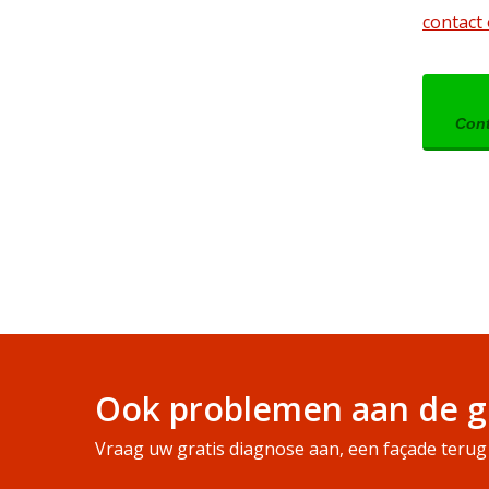
contact
Cont
Ook problemen aan de g
Vraag uw gratis diagnose aan, een façade terug 