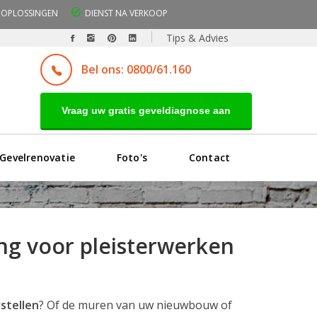
OPLOSSINGEN
DIENST NA VERKOOP
Tips & Advies
Bel ons: 0800/61.160
Vraag uw gratis geveldiagnose aan
Gevelrenovatie
Foto's
Contact
ng voor pleisterwerken
stellen
? Of de muren van uw nieuwbouw of