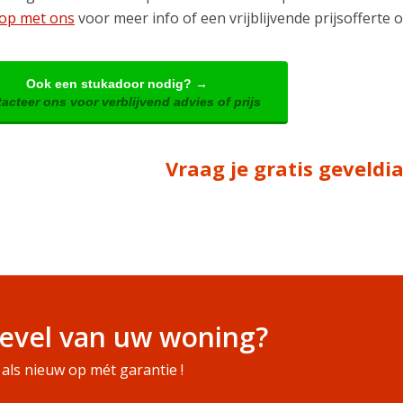
 op met ons
voor meer info of een vrijblijvende prijsofferte 
Ook een stukadoor nodig? →
acteer ons voor verblijvend advies of prijs
Vraag je gratis geveld
evel van uw woning?
als nieuw op mét garantie !