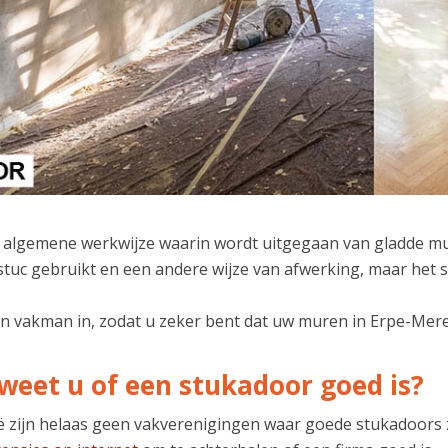
de algemene werkwijze waarin wordt uitgegaan van gladde mur
tuc gebruikt en een andere wijze van afwerking, maar het sc
n vakman in, zodat u zeker bent dat uw muren in Erpe-Mere
weet u of een stukadoor goed is?
ië zijn helaas geen vakverenigingen waar goede stukadoors 