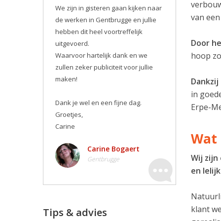
verbouwi
We zijn in gisteren gaan kijken naar
van een
de werken in Gentbrugge en jullie
hebben dit heel voortreffelijk
Door he
uitgevoerd.
hoop zor
Waarvoor hartelijk dank en we
zullen zeker publiciteit voor jullie
maken! ️
Dankzij
in goede
Dank je wel en een fijne dag.
Erpe-Me
Groetjes,
Carine
Wat 
Carine Bogaert
Wij zij
Gentbrugge
en leli
Natuurli
klant w
Tips & advies