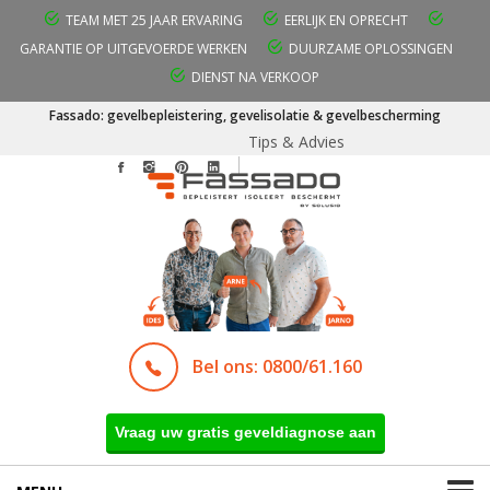
TEAM MET 25 JAAR ERVARING
EERLIJK EN OPRECHT
GARANTIE OP UITGEVOERDE WERKEN
DUURZAME OPLOSSINGEN
DIENST NA VERKOOP
Fassado: gevelbepleistering, gevelisolatie & gevelbescherming
Tips & Advies
Bel ons: 0800/61.160
Vraag uw gratis geveldiagnose aan