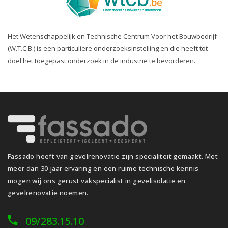
Het Wetenschappelijk en Technische Centrum Voor het Bouwbedrijf
(W.T.C.B.) is een particuliere onderzoeksinstelling en die heeft tot
doel het toegepast onderzoek in de industrie te bevorderen.
Fassado heeft van gevelrenovatie zijn specialiteit gemaakt. Met
meer dan 30 jaar ervaring en een ruime technische kennis
mogen wij ons gerust vakspecialist in gevelisolatie en
gevelrenovatie noemen.
09/283.15.10