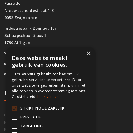
Fassado
Nieuwescheldestraat 1-3
9052 Zwijnaarde
Industriepark Zonnevallei
Schaapschuur 5 bus 1
1790 Affligem
×
0800/61.160
(Gratis)
Deze website maakt
info@fassado.be
gebruik van cookies.
Deze website gebruikt cookies om uw
BTW: BE 0700.617.934
gebruikerservaring te verbeteren. Door
onze website te gebruiken, stemt u in met
alle cookies in overeenstemming met ons
Lokaal contact
Cookiebeleid.
Lees verder
STRIKT NOODZAKELIJK
03/535.04.69
Regio Antwerpen
PRESTATIE
02/828.01.93
Regio Brussel
TARGETING
09/283.15.10
Regio Gent