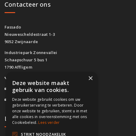
Contacteer ons
Fassado
Nieuwescheldestraat 1-3
9052 Zwijnaarde
Industriepark Zonnevallei
Schaapschuur 5 bus 1
1790 Affligem
×
0800/61.160
(Gratis)
Deze website maakt
info@fassado.be
gebruik van cookies.
Deze website gebruikt cookies om uw
BTW: BE 0700.617.934
gebruikerservaring te verbeteren. Door
onze website te gebruiken, stemt u in met
alle cookies in overeenstemming met ons
Lokaal contact
Cookiebeleid.
Lees verder
STRIKT NOODZAKELIJK