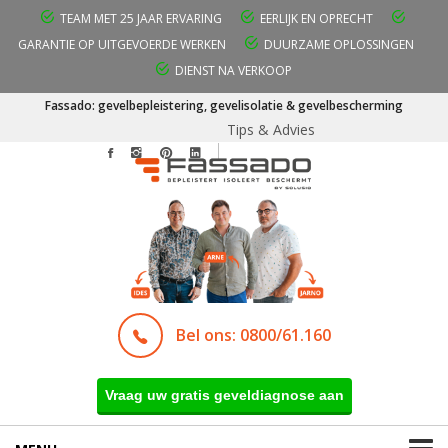
TEAM MET 25 JAAR ERVARING
EERLIJK EN OPRECHT
GARANTIE OP UITGEVOERDE WERKEN
DUURZAME OPLOSSINGEN
DIENST NA VERKOOP
Fassado: gevelbepleistering, gevelisolatie & gevelbescherming
Tips & Advies
Bel ons: 0800/61.160
Vraag uw gratis geveldiagnose aan