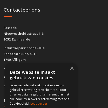
Contacteer ons
Fassado
Nieuwescheldestraat 1-3
9052 Zwijnaarde
Industriepark Zonnevallei
Schaapschuur 5 bus 1
1790 Affligem
×
0800/61.160
(Gratis)
Deze website maakt
info@fassado.be
gebruik van cookies.
Deze website gebruikt cookies om uw
BTW: BE 0700.617.934
gebruikerservaring te verbeteren. Door
onze website te gebruiken, stemt u in met
alle cookies in overeenstemming met ons
Lokaal contact
Cookiebeleid.
Lees verder