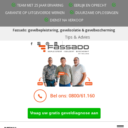
TEAM MET 25 JAAR ERVARING
EERLIJK EN OPRECHT
GARANTIE OP UITGEVOERDE WERKEN
DUURZAME OPLOSSINGEN
DIENST NA VERKOOP
Fassado: gevelbepleistering, gevelisolatie & gevelbescherming
Tips & Advies
Bel ons: 0800/61.160
Vraag uw gratis geveldiagnose aan