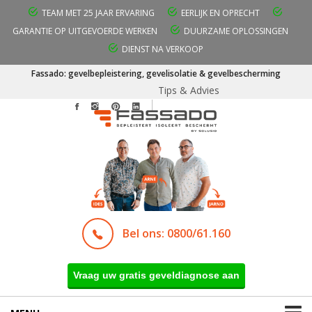
TEAM MET 25 JAAR ERVARING
EERLIJK EN OPRECHT
GARANTIE OP UITGEVOERDE WERKEN
DUURZAME OPLOSSINGEN
DIENST NA VERKOOP
Fassado: gevelbepleistering, gevelisolatie & gevelbescherming
Tips & Advies
Bel ons: 0800/61.160
Vraag uw gratis geveldiagnose aan