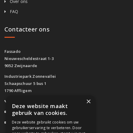
Over ons
FAQ
Contacteer ons
Fassado
Nieuwescheldestraat 1-3
9052 Zwijnaarde
Industriepark Zonnevallei
Schaapschuur 5 bus 1
1790 Affligem
×
0800/61.160
(Gratis)
Deze website maakt
info@fassado.be
gebruik van cookies.
Deze website gebruikt cookies om uw
BTW: BE 0700.617.934
gebruikerservaring te verbeteren. Door