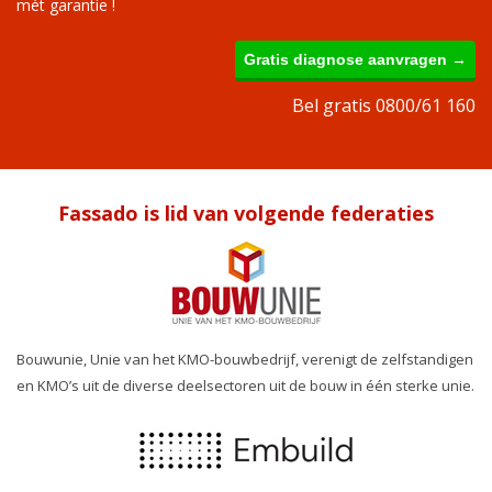
mét garantie !
Gratis diagnose aanvragen →
Bel gratis 0800/61 160
Fassado is lid van volgende federaties
Bouwunie, Unie van het KMO-bouwbedrijf, verenigt de zelfstandigen
en KMO’s uit de diverse deelsectoren uit de bouw in één sterke unie.