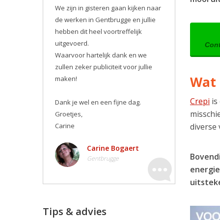
We zijn in gisteren gaan kijken naar
de werken in Gentbrugge en jullie
hebben dit heel voortreffelijk
uitgevoerd.
Cont
Waarvoor hartelijk dank en we
zullen zeker publiciteit voor jullie
Wat 
maken! ️
Crepi
is
Dank je wel en een fijne dag.
misschie
Groetjes,
Carine
diverse
Carine Bogaert
Bovendi
Gentbrugge
energie
uitstek
Tips & advies