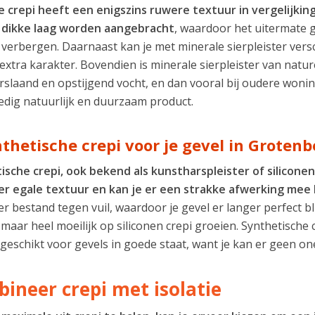
e crepi heeft een enigszins ruwere textuur in vergelijking
j dikke laag worden aangebracht
, waardoor het uitermate 
 verbergen. Daarnaast kan je met minerale sierpleister versc
extra karakter. Bovendien is minerale sierpleister van nat
slaand en opstijgend vocht, en dan vooral bij oudere woning
ledig natuurlijk en duurzaam product.
nthetische crepi voor je gevel in Groten
ische crepi, ook bekend als kunstharspleister of siliconen
r egale textuur en kan je er een strakke afwerking mee 
r bestand tegen vuil, waardoor je gevel er langer perfect b
maar heel moeilijk op siliconen crepi groeien. Synthetische
l geschikt voor gevels in goede staat, want je kan er geen 
ineer crepi met isolatie