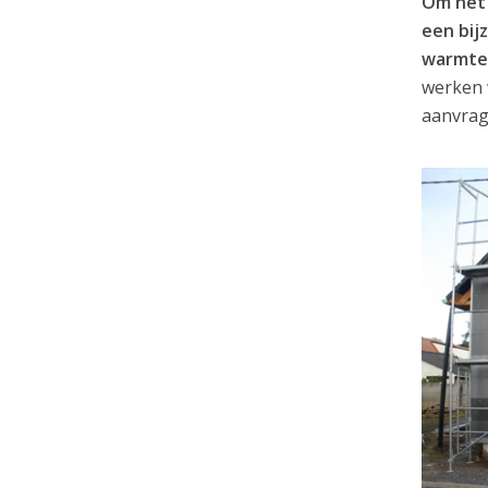
Om het 
een bij
warmte 
werken 
aanvrag