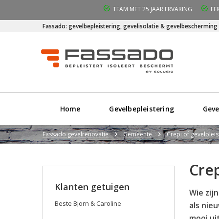
TEAM MET 25 JAAR ERVARING
EE
Fassado: gevelbepleistering, gevelisolatie & gevelbescherming
Home
Gevelbepleistering
Geve
Fassado gevelrenovatie
Gemeente
Crepi of gevelplei
Crep
Klanten getuigen
Wie zij
Beste Bjorn & Caroline
als nie
mooi ui