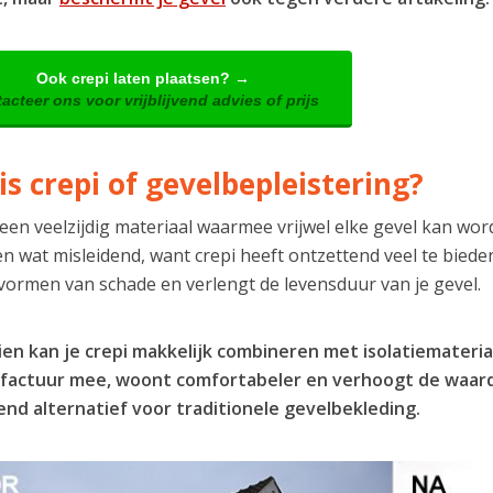
Ook crepi laten plaatsen? →
acteer ons voor vrijblijvend advies of prijs
is crepi of gevelbepleistering?
 een veelzijdig materiaal waarmee vrijwel elke gevel kan wor
n wat misleidend, want crepi heeft ontzettend veel te biede
 vormen van schade en verlengt de levensduur van je gevel.
en kan je crepi makkelijk combineren met isolatiemateriaal
factuur mee, woont comfortabeler en verhoogt de waarde
end alternatief voor traditionele gevelbekleding.