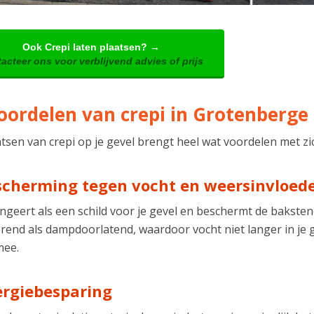
Ook Crepi laten plaatsen? →
acteer ons voor verblijvend advies of prijs
oordelen van crepi in Grotenberge
tsen van crepi op je gevel brengt heel wat voordelen met zi
scherming tegen vocht en weersinvloed
ngeert als een schild voor je gevel en beschermt de baksten
rend als dampdoorlatend, waardoor vocht niet langer in je g
mee.
ergiebesparing