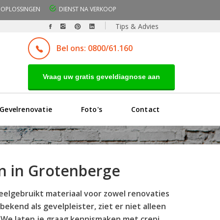
OPLOSSINGEN
DIENST NA VERKOOP
Tips & Advies
Bel ons: 0800/61.160
Vraag uw gratis geveldiagnose aan
Gevelrenovatie
Foto's
Contact
en in Grotenberge
veelgebruikt materiaal voor zowel renovaties
ekend als gevelpleister, ziet er niet alleen
 We laten je graag kennismaken met crepi.