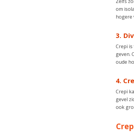
Zelfs zo
om isola
hogere 
3. Di
Crepi is
geven. O
oude ho
4. Cr
Crepi k
gevel z
ook gro
Crep