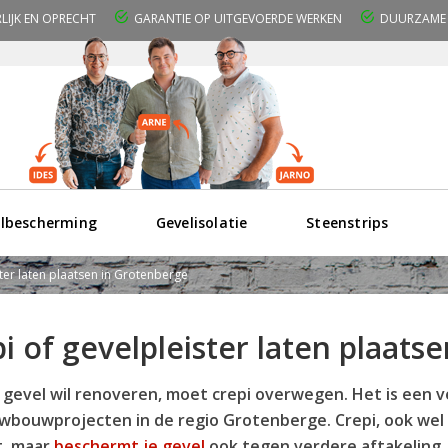
RLIJK EN OPRECHT
GARANTIE OP UITGEVOERDE WERKEN
DUURZAME 
lbescherming
Gevelisolatie
Steenstrips
ster laten plaatsen in Grotenberge
i of gevelpleister laten plaats
n gevel wil renoveren, moet crepi overwegen. Het is een 
uwbouwprojecten in de regio Grotenberge. Crepi, ook wel b
t, maar
beschermt je gevel
ook tegen verdere aftakeling.