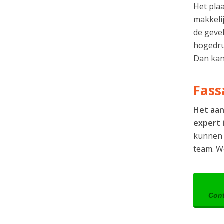
Het plaa
makkelij
de geve
hogedruk
Dan kan
Fass
Het aan
expert 
kunnen 
team. W
Cont