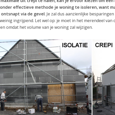
maximale uit crepi te halen, kan je ervoor kiezen om een 
zonder effectieve methode je woning te isoleren, want ma
ontsnapt via de gevel
. Je zal dus aanzienlijke besparinge
weinig ingrijpend. Let wel op: je moet in het merendeel van
en omdat het volume van je woning zal wijzigen.