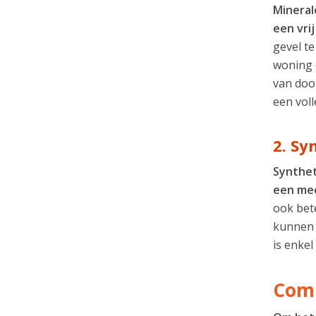
Mineral
een vri
gevel te
woning 
van door
een vol
2. Sy
Synthet
een mee
ook bete
kunnen 
is enke
Comb