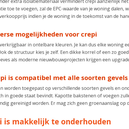
nder extra isolatiemateriaal vermindert crepi aanzienlijk het
tie toe te voegen, zal de EPC-waarde van je woning dalen, w
verkoopprijs indien je de woning in de toekomst van de han
verse mogelijkheden voor crepi
 verkrijgbaar in ontelbare kleuren. Je kan dus elke woning e
ok de structuur kies je zelf. Een dikke korrel of een zo goe
eves als moderne nieuwbouwprojecten krijgen een upgrade
epi is compatibel met alle soorten gevels
an worden toegepast op verschillende soorten gevels en on
ich in goede staat bevindt. Kapotte bakstenen of voegen zu
ndig gereinigd worden. Er mag zich geen groenaanslag op 
i is makkelijk te onderhouden