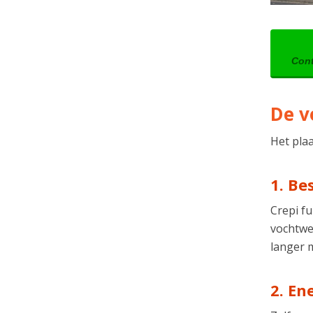
Cont
De v
Het plaa
1. Be
Crepi fu
vochtwe
langer 
2. En