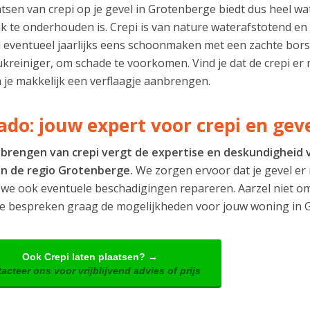
tsen van crepi op je gevel in Grotenberge biedt dus heel wat
k te onderhouden is. Crepi is van nature waterafstotend en 
l eventueel jaarlijks eens schoonmaken met een zachte bors
reiniger, om schade te voorkomen. Vind je dat de crepi er n
 je makkelijk een verflaagje aanbrengen.
ado: jouw expert voor crepi en gev
brengen van crepi vergt de expertise en deskundigheid va
in de regio Grotenberge.
We zorgen ervoor dat je gevel er n
we ook eventuele beschadigingen repareren. Aarzel niet o
e bespreken graag de mogelijkheden voor jouw woning in 
Ook Crepi laten plaatsen? →
acteer ons voor vrijblijvend advies of prijs