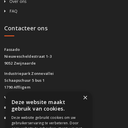
Over ons
FAQ
Contacteer ons
Fassado
Nieuwescheldestraat 1-3
9052 Zwijnaarde
Industriepark Zonnevallei
Schaapschuur 5 bus 1
1790 Affligem
×
0800/61.160
(Gratis)
Deze website maakt
info@fassado.be
gebruik van cookies.
Deze website gebruikt cookies om uw
BTW: BE 0700.617.934
gebruikerservaring te verbeteren. Door