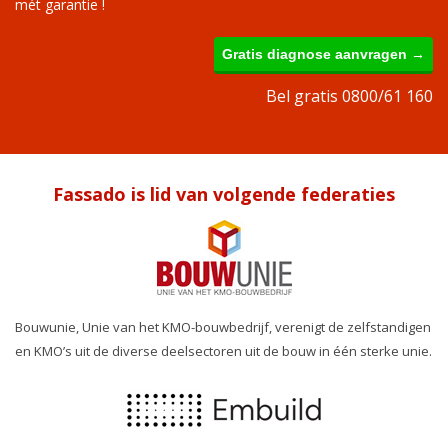
mét garantie !
Gratis diagnose aanvragen →
Bel gratis 0800/61 160
Fassado is lid van volgende federaties
Bouwunie, Unie van het KMO-bouwbedrijf, verenigt de zelfstandigen
en KMO’s uit de diverse deelsectoren uit de bouw in één sterke unie.