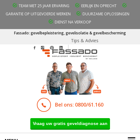
TEAM MET 25 JAAR ERVARING
EERLIJK EN OPRECHT
GARANTIE OP UITGEVOERDE WERKEN
DUURZAME OPLOSSINGEN
DIENST NA VERKOOP
Fassado: gevelbepleistering, gevelisolatie & gevelbescherming
Tips & Advies
Bel ons: 0800/61.160
Vraag uw gratis geveldiagnose aan