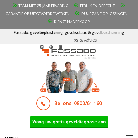
TEAM MET 25 JAAR ERVARING
EERLIJK EN OPRECHT
GARANTIE OP UITGEVOERDE WERKEN
DUURZAME OPLOSSINGEN
DIENST NA VERKOOP
Fassado: gevelbepleistering, gevelisolatie & gevelbescherming
Tips & Advies
Bel ons: 0800/61.160
Vraag uw gratis geveldiagnose aan