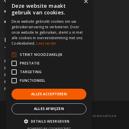
×
0800/61.160
(Gratis)
Deze website maakt
info@fassado.be
gebruik van cookies.
Deze website gebruikt cookies om uw
BTW: BE 0700.617.934
gebruikerservaring te verbeteren. Door
onze website te gebruiken, stemt u in met
alle cookies in overeenstemming met ons
Lokaal contact
Cookiebeleid.
Lees verder
STRIKT NOODZAKELIJK
03/535.04.69
Regio Antwerpen
PRESTATIE
02/828.01.93
Regio Brussel
TARGETING
09/283.15.10
Regio Gent
FUNCTIONEEL
050/76.00.21
Regio Brugge
056/92.10.73
Regio Kortrijk
ALLES ACCEPTEREN
ALLES AFWIJZEN
© 2026 Fassado |
Voorwaarden
|
Sitemap
|
Gevelrenovatie per
DETAILS WEERGEVEN
gemeente
|
Partners
POWERED BY COOKIESCRIPT