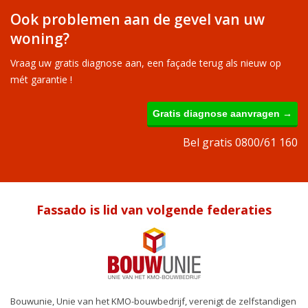
Ook problemen aan de gevel van uw
woning?
Vraag uw gratis diagnose aan, een façade terug als nieuw op
mét garantie !
Gratis diagnose aanvragen →
Bel gratis 0800/61 160
Fassado is lid van volgende federaties
Bouwunie, Unie van het KMO-bouwbedrijf, verenigt de zelfstandigen