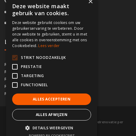
×
0800/61.160
(Gratis)
Deze website maakt
info@fassado.be
gebruik van cookies.
Deze website gebruikt cookies om uw
BTW: BE 0700.617.934
gebruikerservaring te verbeteren. Door
onze website te gebruiken, stemt u in met
alle cookies in overeenstemming met ons
Lokaal contact
Cookiebeleid.
Lees verder
STRIKT NOODZAKELIJK
03/535.04.69
Regio Antwerpen
PRESTATIE
02/828.01.93
Regio Brussel
TARGETING
09/283.15.10
Regio Gent
FUNCTIONEEL
050/76.00.21
Regio Brugge
056/92.10.73
Regio Kortrijk
ALLES ACCEPTEREN
ALLES AFWIJZEN
© 2026 Fassado |
Voorwaarden
|
Sitemap
|
Gevelrenovatie per
DETAILS WEERGEVEN
gemeente
|
Partners
POWERED BY COOKIESCRIPT