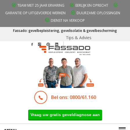
TEAM MET 25 JAAR ERVARING
EERLIJK EN OPRECHT
GARANTIE OP UITGEVOERDE WERKEN
DUURZAME OPLOSSINGEN
DIENST NA VERKOOP
Fassado: gevelbepleistering, gevelisolatie & gevelbescherming
Tips & Advies
Bel ons: 0800/61.160
Vraag uw gratis geveldiagnose aan