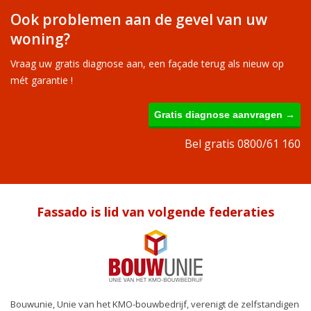
Ook problemen aan de gevel van uw
woning?
Vraag uw gratis diagnose aan, een façade terug als nieuw op
mét garantie !
Gratis diagnose aanvragen →
Bel gratis 0800/61 160
Fassado is lid van volgende federaties
Bouwunie, Unie van het KMO-bouwbedrijf, verenigt de zelfstandigen