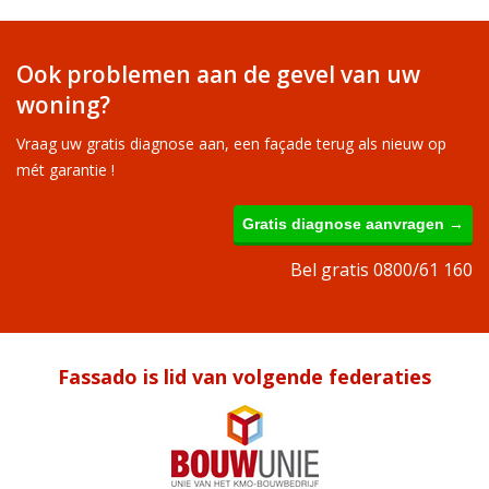
Ook problemen aan de gevel van uw
woning?
Vraag uw gratis diagnose aan, een façade terug als nieuw op
mét garantie !
Gratis diagnose aanvragen →
Bel gratis 0800/61 160
Fassado is lid van volgende federaties