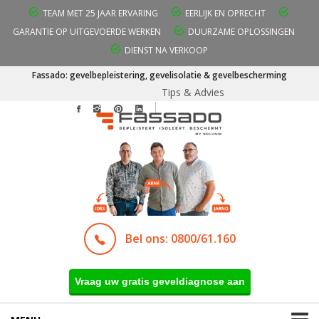
TEAM MET 25 JAAR ERVARING
EERLIJK EN OPRECHT
GARANTIE OP UITGEVOERDE WERKEN
DUURZAME OPLOSSINGEN
DIENST NA VERKOOP
Fassado: gevelbepleistering, gevelisolatie & gevelbescherming
Tips & Advies
Bel ons: 0800/61.160
Vraag uw gratis geveldiagnose aan