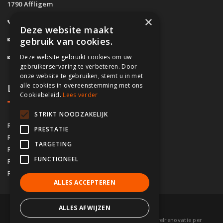
1790 Affligem
×
0800/61.160
(Gratis)
Deze website maakt
info@fassado.be
gebruik van cookies.
Deze website gebruikt cookies om uw
BTW: BE 0700.617.934
gebruikerservaring te verbeteren. Door
onze website te gebruiken, stemt u in met
alle cookies in overeenstemming met ons
Lokaal contact
Cookiebeleid.
Lees verder
STRIKT NOODZAKELIJK
03/535.04.69
Regio Antwerpen
PRESTATIE
02/828.01.93
Regio Brussel
TARGETING
09/283.15.10
Regio Gent
FUNCTIONEEL
050/76.00.21
Regio Brugge
056/92.10.73
Regio Kortrijk
ALLES ACCEPTEREN
ALLES AFWIJZEN
© 2026 Fassado |
Voorwaarden
|
Sitemap
|
Gevelrenovatie per