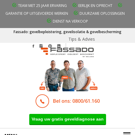
TEAM MET 25 JAAR ERVARING
EERLIJK EN OPRECHT
GARANTIE OP UITGEVOERDE WERKEN
DUURZAME OPLOSSINGEN
DIENST NA VERKOOP
Fassado: gevelbepleistering, gevelisolatie & gevelbescherming
Tips & Advies
Bel ons: 0800/61.160
Vraag uw gratis geveldiagnose aan