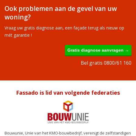
Ook problemen aan de gevel van uw
woning?
Vraag uw gratis diagnose aan, een façade terug als nieuw op
mét garantie !
Gratis diagnose aanvragen →
Bel gratis 0800/61 160
Fassado is lid van volgende federaties
Bouwunie, Unie van het KMO-bouwbedrijf, verenigt de zelfstandigen