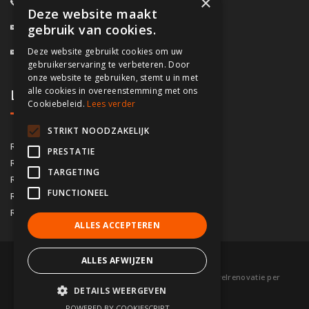
×
0800/61.160
(Gratis)
Deze website maakt
info@fassado.be
gebruik van cookies.
Deze website gebruikt cookies om uw
BTW: BE 0700.617.934
gebruikerservaring te verbeteren. Door
onze website te gebruiken, stemt u in met
alle cookies in overeenstemming met ons
Lokaal contact
Cookiebeleid.
Lees verder
STRIKT NOODZAKELIJK
03/535.04.69
Regio Antwerpen
PRESTATIE
02/828.01.93
Regio Brussel
TARGETING
09/283.15.10
Regio Gent
FUNCTIONEEL
050/76.00.21
Regio Brugge
056/92.10.73
Regio Kortrijk
ALLES ACCEPTEREN
ALLES AFWIJZEN
© 2026 Fassado |
Voorwaarden
|
Sitemap
|
Gevelrenovatie per
DETAILS WEERGEVEN
gemeente
|
Partners
POWERED BY COOKIESCRIPT