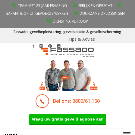
TEAM MET 25 JAAR ERVARING
EERLIJK EN OPRECHT
GARANTIE OP UITGEVOERDE WERKEN
DUURZAME OPLOSSINGEN
DIENST NA VERKOOP
Fassado: gevelbepleistering, gevelisolatie & gevelbescherming
Tips & Advies
Bel ons: 0800/61.160
Vraag uw gratis geveldiagnose aan