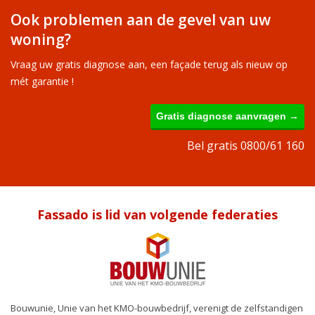
Ook problemen aan de gevel van uw
woning?
Vraag uw gratis diagnose aan, een façade terug als nieuw op
mét garantie !
Gratis diagnose aanvragen →
Bel gratis 0800/61 160
Fassado is lid van volgende federaties
Bouwunie, Unie van het KMO-bouwbedrijf, verenigt de zelfstandigen