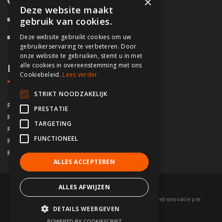
×
0800/61.160
(Gratis)
Deze website maakt
info@fassado.be
gebruik van cookies.
Deze website gebruikt cookies om uw
BTW: BE 0700.617.934
gebruikerservaring te verbeteren. Door
onze website te gebruiken, stemt u in met
alle cookies in overeenstemming met ons
Lokaal contact
Cookiebeleid.
Lees verder
STRIKT NOODZAKELIJK
03/535.04.69
Regio Antwerpen
PRESTATIE
02/828.01.93
Regio Brussel
TARGETING
09/283.15.10
Regio Gent
FUNCTIONEEL
050/76.00.21
Regio Brugge
056/92.10.73
Regio Kortrijk
ALLES ACCEPTEREN
ALLES AFWIJZEN
© 2026 Fassado |
Voorwaarden
|
Sitemap
|
Gevelrenovatie per
DETAILS WEERGEVEN
gemeente
|
Partners
POWERED BY COOKIESCRIPT