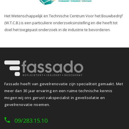
Het Wetenschappelijk en Technische Centrum Voor het Bouwbedrijf
(W.T.C.B.) is een particuliere onderzoeksinstelling en die heeft tot
doel het toegepast onderzoek in de industrie te bevorderen.
Fassado heeft van gevelrenovatie zijn specialiteit gemaakt. Met
meer dan 30 jaar ervaring en een ruime technische kennis
mogen wij ons gerust vakspecialist in gevelisolatie en
gevelrenovatie noemen.
09/283.15.10