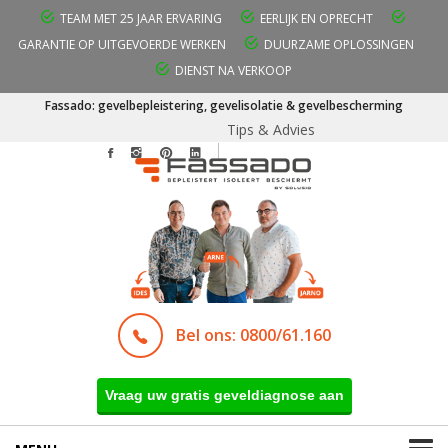
TEAM MET 25 JAAR ERVARING
EERLIJK EN OPRECHT
GARANTIE OP UITGEVOERDE WERKEN
DUURZAME OPLOSSINGEN
DIENST NA VERKOOP
Fassado: gevelbepleistering, gevelisolatie & gevelbescherming
Tips & Advies
Bel ons: 0800/61.160
Vraag uw gratis geveldiagnose aan