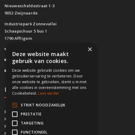
Nieuwescheldestraat 1-3
9052 Zwijnaarde
Industriepark Zonnevallei
Schaapschuur 5 bus 1
1790 Affligem
×
0800/61.160
(Gratis)
Deze website maakt
info@fassado.be
gebruik van cookies.
Deze website gebruikt cookies om uw
BTW: BE 0700.617.934
gebruikerservaring te verbeteren. Door
onze website te gebruiken, stemt u in met
alle cookies in overeenstemming met ons
Lokaal contact
Cookiebeleid.
Lees verder
STRIKT NOODZAKELIJK
03/535.04.69
Regio Antwerpen
PRESTATIE
02/828.01.93
Regio Brussel
TARGETING
09/283.15.10
Regio Gent
FUNCTIONEEL
050/76.00.21
Regio Brugge