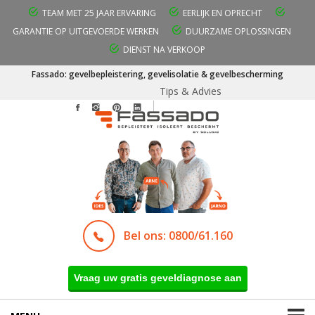
TEAM MET 25 JAAR ERVARING
EERLIJK EN OPRECHT
GARANTIE OP UITGEVOERDE WERKEN
DUURZAME OPLOSSINGEN
DIENST NA VERKOOP
Fassado: gevelbepleistering, gevelisolatie & gevelbescherming
Tips & Advies
Bel ons: 0800/61.160
Vraag uw gratis geveldiagnose aan