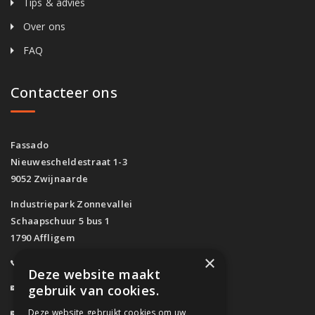
Tips & advies
Over ons
FAQ
Contacteer ons
Fassado
Nieuwescheldestraat 1-3
9052 Zwijnaarde
Industriepark Zonnevallei
Schaapschuur 5 bus 1
1790 Affligem
×
0800/61.160
(Gratis)
Deze website maakt
info@fassado.be
gebruik van cookies.
Deze website gebruikt cookies om uw
BTW: BE 0700.617.934