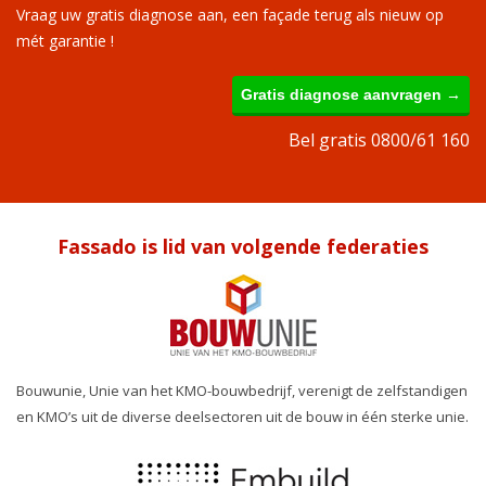
Vraag uw gratis diagnose aan, een façade terug als nieuw op
mét garantie !
Gratis diagnose aanvragen →
Bel gratis 0800/61 160
Fassado is lid van volgende federaties
Bouwunie, Unie van het KMO-bouwbedrijf, verenigt de zelfstandigen
en KMO’s uit de diverse deelsectoren uit de bouw in één sterke unie.