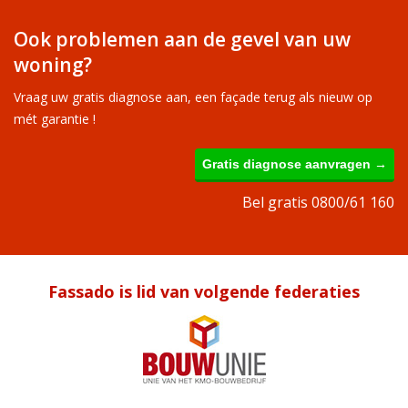
Ook problemen aan de gevel van uw
woning?
Vraag uw gratis diagnose aan, een façade terug als nieuw op
mét garantie !
Gratis diagnose aanvragen →
Bel gratis 0800/61 160
Fassado is lid van volgende federaties