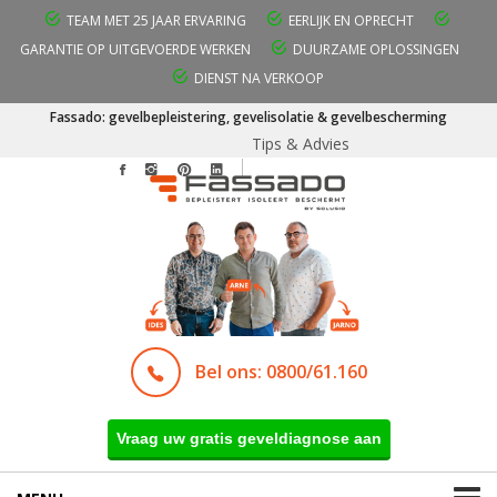
TEAM MET 25 JAAR ERVARING
EERLIJK EN OPRECHT
GARANTIE OP UITGEVOERDE WERKEN
DUURZAME OPLOSSINGEN
DIENST NA VERKOOP
Fassado: gevelbepleistering, gevelisolatie & gevelbescherming
Tips & Advies
Bel ons: 0800/61.160
Vraag uw gratis geveldiagnose aan