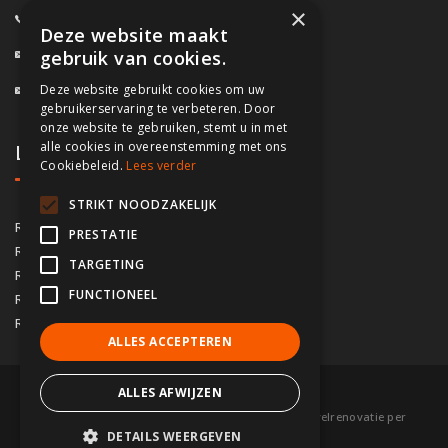
×
0800/61.160
(Gratis)
Deze website maakt
info@fassado.be
gebruik van cookies.
Deze website gebruikt cookies om uw
BTW: BE 0700.617.934
gebruikerservaring te verbeteren. Door
onze website te gebruiken, stemt u in met
alle cookies in overeenstemming met ons
Lokaal contact
Cookiebeleid.
Lees verder
STRIKT NOODZAKELIJK
03/535.04.69
Regio Antwerpen
PRESTATIE
02/828.01.93
Regio Brussel
TARGETING
09/283.15.10
Regio Gent
FUNCTIONEEL
050/76.00.21
Regio Brugge
056/92.10.73
Regio Kortrijk
ALLES ACCEPTEREN
ALLES AFWIJZEN
© 2026 Fassado |
Voorwaarden
|
Sitemap
|
Gevelrenovatie per
DETAILS WEERGEVEN
gemeente
|
Partners