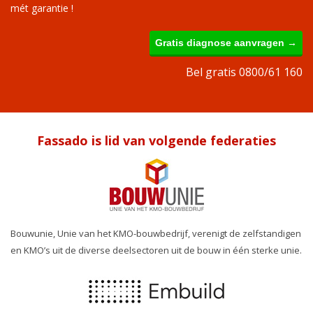
mét garantie !
Gratis diagnose aanvragen →
Bel gratis 0800/61 160
Fassado is lid van volgende federaties
Bouwunie, Unie van het KMO-bouwbedrijf, verenigt de zelfstandigen
en KMO’s uit de diverse deelsectoren uit de bouw in één sterke unie.