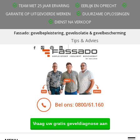
TEAM MET 25 JAAR ERVARING
EERLIJK EN OPRECHT
GARANTIE OP UITGEVOERDE WERKEN
DUURZAME OPLOSSINGEN
DIENST NA VERKOOP
Fassado: gevelbepleistering, gevelisolatie & gevelbescherming
Tips & Advies
Bel ons: 0800/61.160
Vraag uw gratis geveldiagnose aan