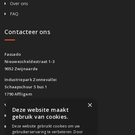
Over ons
FAQ
Contacteer ons
Fassado
Nieuwescheldestraat 1-3
9052 Zwijnaarde
Industriepark Zonnevallei
Schaapschuur 5 bus 1
1790 Affligem
×
0800/61.160
(Gratis)
Deze website maakt
info@fassado.be
gebruik van cookies.
Deze website gebruikt cookies om uw
BTW: BE 0700.617.934
gebruikerservaring te verbeteren. Door