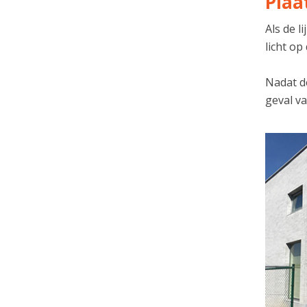
Plaa
Als de 
licht op
Nadat de
geval va