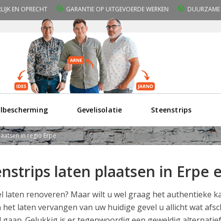
RLIJK EN OPRECHT
GARANTIE OP UITGEVOERDE WERKEN
DUURZAME 
lbescherming
Gevelisolatie
Steenstrips
laatsen in regio Erpe
nstrips laten plaatsen in Erpe
l laten renoveren? Maar wilt u wel graag het authentieke 
 het laten vervangen van uw huidige gevel u allicht wat af
 gaan. Gelukkig is er tegenwoordig een geweldig alternatie