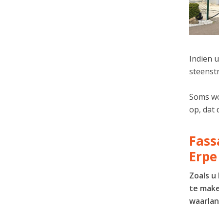
Indien u
steenstr
Soms wor
op, dat 
Fass
Erpe
Zoals u
te make
waarlan