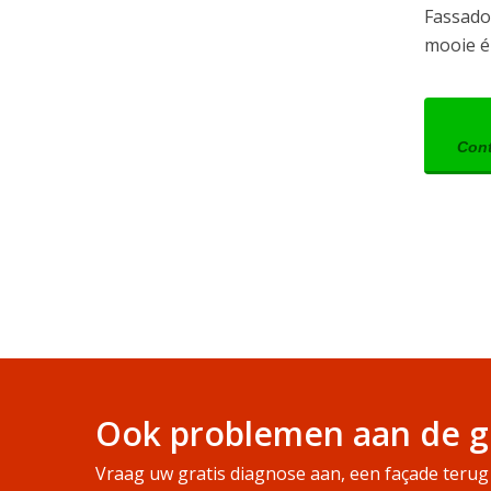
Fassado 
mooie é
Cont
Ook problemen aan de g
Vraag uw gratis diagnose aan, een façade terug 