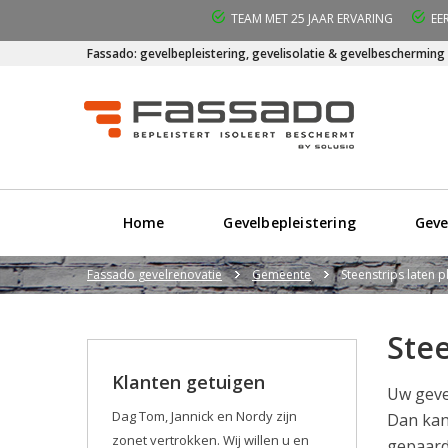
TEAM MET 25 JAAR ERVARING
EE
Fassado: gevelbepleistering, gevelisolatie & gevelbescherming
Home
Gevelbepleistering
Geve
Fassado gevelrenovatie
Gemeente
Steenstrips laten p
Stee
Klanten getuigen
Uw geve
Dag Tom, Jannick en Nordy zijn
Dan kan
zonet vertrokken. Wij willen u en
gepaard