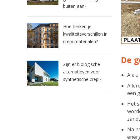
buiten aan?
Hoe herken je
kwaliteitsverschillen in
crepi-materialen?
De g
Zijn er biologische
alternatieven voor
Als u
synthetische crepi?
Aller
een g
Het 
worde
zands
Na h
energ