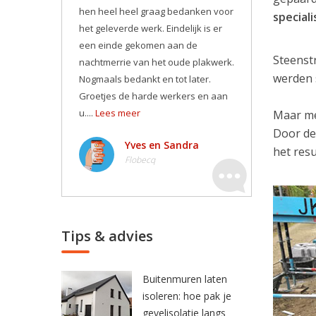
hen heel heel graag bedanken voor
speciali
het geleverde werk. Eindelijk is er
een einde gekomen aan de
Steenst
nachtmerrie van het oude plakwerk.
werden 
Nogmaals bedankt en tot later.
Groetjes de harde werkers en aan
u....
Lees meer
Maar me
Door de
Yves en Sandra
het resu
Flobecq
Tips & advies
Buitenmuren laten
isoleren: hoe pak je
gevelisolatie langs