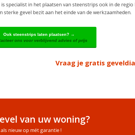
is specialist in het plaatsen van steenstrips ook in de regio
n sterke gevel bezit aan het einde van de werkzaamheden.
Ook steenstrips laten plaatsen? →
acteer ons voor verblijvend advies of prijs
Vraag je gratis geveld
evel van uw woning?
als nieuw op mét garantie !