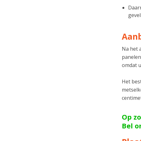
Daarn
gevel
Aanb
Na het 
panelen
omdat u
Het best
metselko
centime
Op zo
Bel 