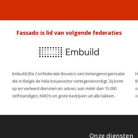
Fassado is lid van volgende federaties
Embuild (De Confederatie Bouw) is een belangenorganisatie
H
die in België de hele bouwsector vertegenwoordigt. Zij komt
B
op en verleent diensten en advies aan méér dan 15.000
o
zelfstandigen, KMO’s en grote bedrijven uit alle takken.
o
Onze diensten