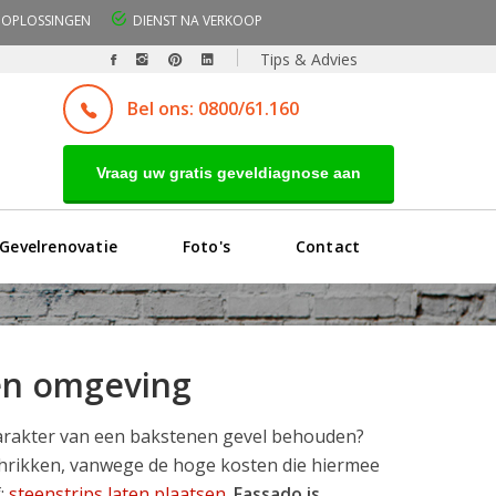
OPLOSSINGEN
DIENST NA VERKOOP
Tips & Advies
Bel ons: 0800/61.160
Vraag uw gratis geveldiagnose aan
Gevelrenovatie
Foto's
Contact
 en omgeving
karakter van een bakstenen gevel behouden?
schrikken, vanwege de hoge kosten die hiermee
f:
steenstrips laten plaatsen
.
Fassado is