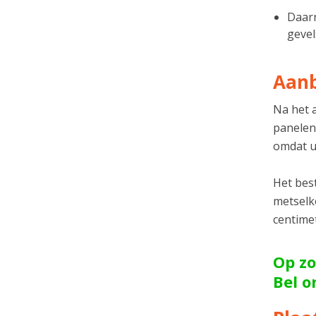
Daarn
gevel
Aanb
Na het 
panelen
omdat u
Het best
metselko
centime
Op zo
Bel 