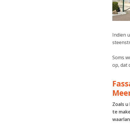
Indien u
steenstr
Soms wor
op, dat 
Fass
Mee
Zoals u
te make
waarlan