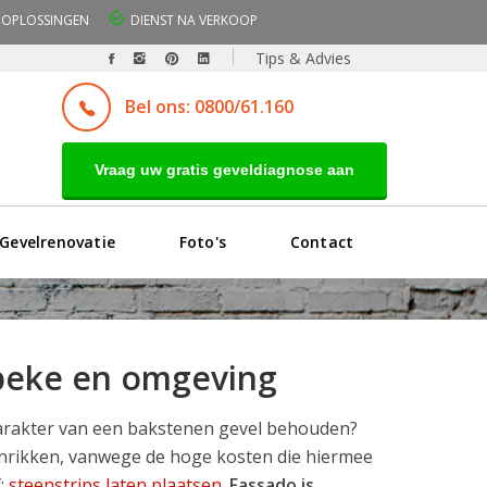
OPLOSSINGEN
DIENST NA VERKOOP
Tips & Advies
Bel ons: 0800/61.160
Vraag uw gratis geveldiagnose aan
Gevelrenovatie
Foto's
Contact
rbeke en omgeving
karakter van een bakstenen gevel behouden?
schrikken, vanwege de hoge kosten die hiermee
f:
steenstrips laten plaatsen
.
Fassado is