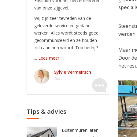
Fassado voor het hercementeren
special
van onze zijgevel.
Wij zijn zeer tevreden van de
geleverde service en gedane
Steenst
werken. Alles wordt steeds goed
werden 
gecommuniceerd en ze houden
zich aan hun woord. Top bedrijf!
Maar me
Door de
...
Lees meer
het resu
Sylvie Vermeírsch
Gent
Tips & advies
Buitenmuren laten