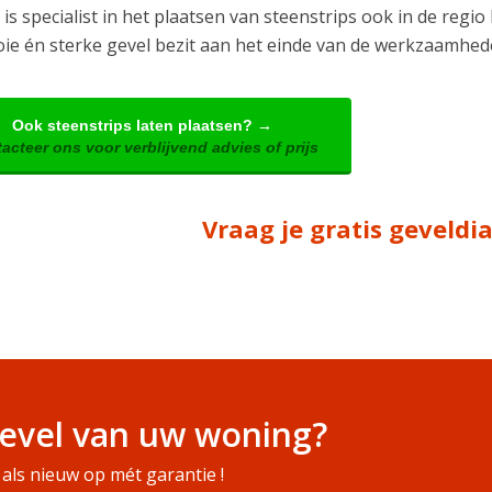
is specialist in het plaatsen van steenstrips ook in de regi
ie én sterke gevel bezit aan het einde van de werkzaamhed
Ook steenstrips laten plaatsen? →
acteer ons voor verblijvend advies of prijs
Vraag je gratis geveld
evel van uw woning?
als nieuw op mét garantie !