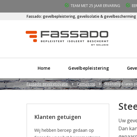
TEAM MET 25 JAAR ERVARING
EE
Fassado: gevelbepleistering, gevelisolatie & gevelbescherming
Home
Gevelbepleistering
Geve
Fassado gevelrenovatie
Gemeente
Steenstrips laten 
Ste
Klanten getuigen
Uw geve
Dan kan
Wij hebben beroep gedaan op
gepaard