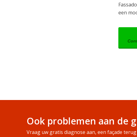
Fassado 
een moo
Cont
Ook problemen aan de g
Vraag uw gratis diagnose aan, een façade terug 