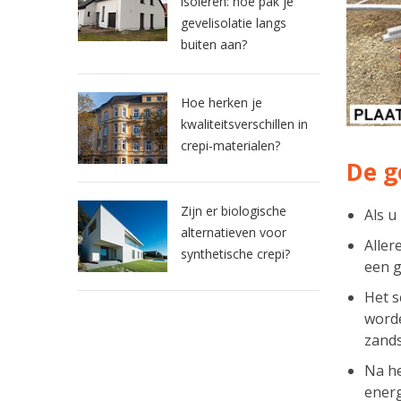
isoleren: hoe pak je
gevelisolatie langs
buiten aan?
Hoe herken je
kwaliteitsverschillen in
crepi-materialen?
De g
Zijn er biologische
Als u
alternatieven voor
Aller
synthetische crepi?
een g
Het 
worde
zands
Na h
energ