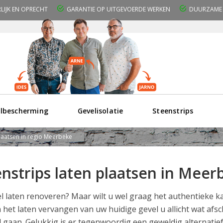
RLIJK EN OPRECHT
GARANTIE OP UITGEVOERDE WERKEN
DUURZAME 
lbescherming
Gevelisolatie
Steenstrips
plaatsen in regio Meerbeke
enstrips laten plaatsen in Mee
l laten renoveren? Maar wilt u wel graag het authentieke 
 het laten vervangen van uw huidige gevel u allicht wat af
 gaan. Gelukkig is er tegenwoordig een geweldig alternatie