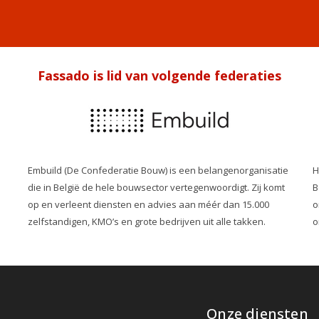
Fassado is lid van volgende federaties
Embuild (De Confederatie Bouw) is een belangenorganisatie
H
die in België de hele bouwsector vertegenwoordigt. Zij komt
B
op en verleent diensten en advies aan méér dan 15.000
o
zelfstandigen, KMO’s en grote bedrijven uit alle takken.
o
Onze diensten