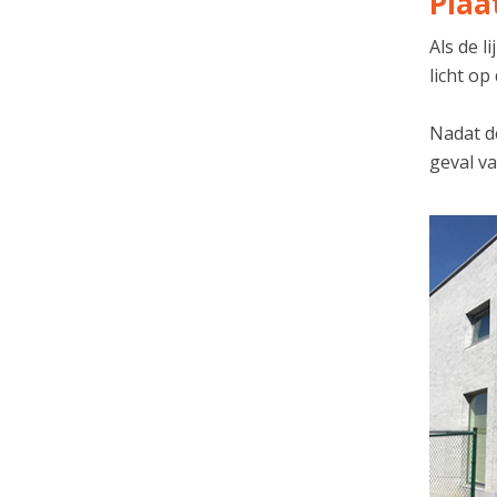
Plaa
Als de 
licht op
Nadat de
geval va