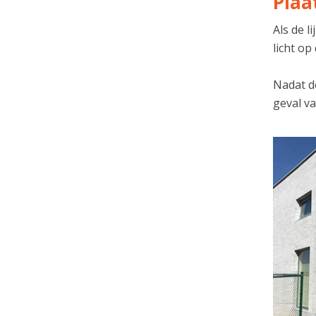
Plaa
Als de 
licht op
Nadat de
geval va