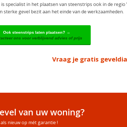
is specialist in het plaatsen van steenstrips ook in de regio
n sterke gevel bezit aan het einde van de werkzaamheden.
Ook steenstrips laten plaatsen? →
acteer ons voor verblijvend advies of prijs
Vraag je gratis geveld
evel van uw woning?
als nieuw op mét garantie !