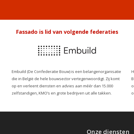
Fassado is lid van volgende federaties
Embuild (De Confederatie Bouw) is een belangenorganisatie
H
die in België de hele bouwsector vertegenwoordigt. Zij komt
B
op en verleent diensten en advies aan méér dan 15.000
o
zelfstandigen, KMO’s en grote bedrijven uit alle takken.
o
Onze diensten