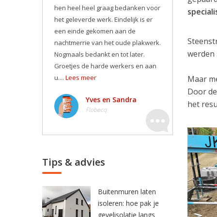
hen heel heel graag bedanken voor
special
het geleverde werk. Eindelijk is er
een einde gekomen aan de
Steenst
nachtmerrie van het oude plakwerk.
werden 
Nogmaals bedankt en tot later.
Groetjes de harde werkers en aan
u....
Lees meer
Maar me
Door de
Yves en Sandra
het resu
Flobecq
Tips & advies
Buitenmuren laten
isoleren: hoe pak je
gevelisolatie langs