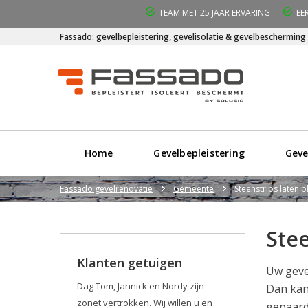
TEAM MET 25 JAAR ERVARING
EE
Fassado: gevelbepleistering, gevelisolatie & gevelbescherming
Home
Gevelbepleistering
Geve
Fassado gevelrenovatie
Gemeente
Steenstrips laten 
Stee
Klanten getuigen
Uw geve
Dag Tom, Jannick en Nordy zijn
Dan kan
zonet vertrokken. Wij willen u en
gepaard