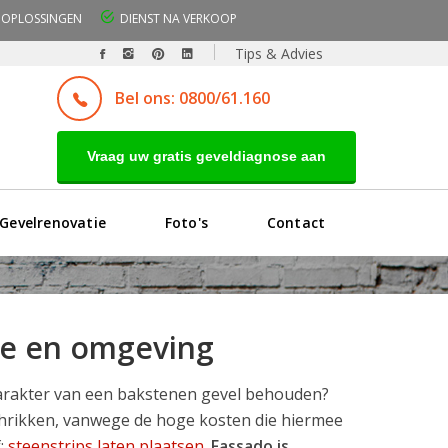
OPLOSSINGEN
DIENST NA VERKOOP
Tips & Advies
Bel ons: 0800/61.160
Vraag uw gratis geveldiagnose aan
Gevelrenovatie
Foto's
Contact
rde en omgeving
karakter van een bakstenen gevel behouden?
schrikken, vanwege de hoge kosten die hiermee
f:
steenstrips laten plaatsen
.
Fassado is