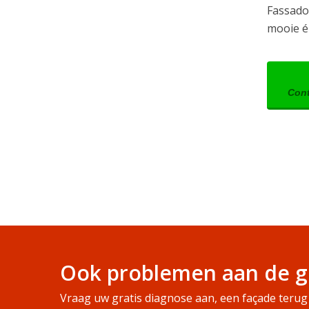
Fassado 
mooie é
Cont
Ook problemen aan de g
Vraag uw gratis diagnose aan, een façade terug 