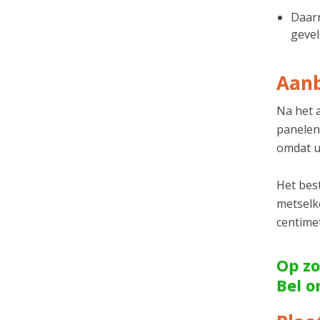
Daarn
gevel
Aanb
Na het 
panelen
omdat u
Het best
metselko
centime
Op zo
Bel 