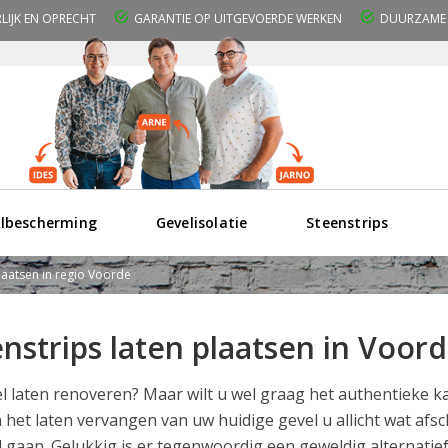
RLIJK EN OPRECHT
GARANTIE OP UITGEVOERDE WERKEN
DUURZAME 
lbescherming
Gevelisolatie
Steenstrips
plaatsen in regio Voorde
nstrips laten plaatsen in Voo
l laten renoveren? Maar wilt u wel graag het authentieke 
 het laten vervangen van uw huidige gevel u allicht wat af
 gaan. Gelukkig is er tegenwoordig een geweldig alternatie