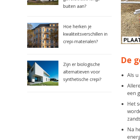
buiten aan?
Hoe herken je
kwaliteitsverschillen in
crepi-materialen?
De g
Zijn er biologische
alternatieven voor
Als u
synthetische crepi?
Aller
een g
Het 
worde
zands
Na h
energ