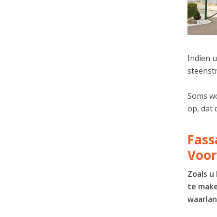
Indien u
steenstr
Soms wor
op, dat 
Fass
Voo
Zoals u
te make
waarlan