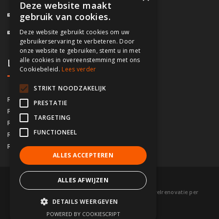
Deze website maakt
info@fassado.be
gebruik van cookies.
Deze website gebruikt cookies om uw
BTW: BE 0700.617.934
gebruikerservaring te verbeteren. Door
onze website te gebruiken, stemt u in met
alle cookies in overeenstemming met ons
Lokaal contact
Cookiebeleid.
Lees verder
STRIKT NOODZAKELIJK
03/535.04.69
Regio Antwerpen
PRESTATIE
02/828.01.93
Regio Brussel
TARGETING
09/283.15.10
Regio Gent
FUNCTIONEEL
050/76.00.21
Regio Brugge
056/92.10.73
Regio Kortrijk
ALLES ACCEPTEREN
ALLES AFWIJZEN
© 2026 Fassado |
Voorwaarden
|
Sitemap
|
Gevelrenovatie per
DETAILS WEERGEVEN
gemeente
|
Partners
POWERED BY COOKIESCRIPT
webdesign w247.be