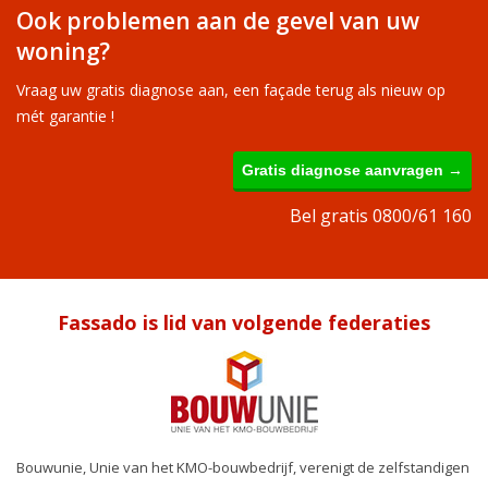
Ook problemen aan de gevel van uw
woning?
Vraag uw gratis diagnose aan, een façade terug als nieuw op
mét garantie !
Gratis diagnose aanvragen →
Bel gratis 0800/61 160
Fassado is lid van volgende federaties
Bouwunie, Unie van het KMO-bouwbedrijf, verenigt de zelfstandigen