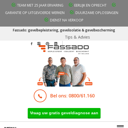
TEAM MET 25 JAAR ERVARING
EERLIJK EN OPRECHT
GARANTIE OP UITGEVOERDE WERKEN
DUURZAME OPLOSSINGEN
DIENST NA VERKOOP
Fassado: gevelbepleistering, gevelisolatie & gevelbescherming
Tips & Advies
Bel ons: 0800/61.160
Vraag uw gratis geveldiagnose aan