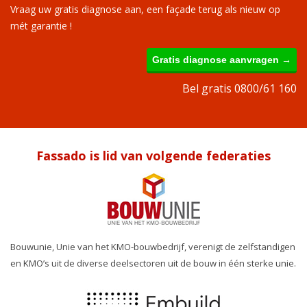
Vraag uw gratis diagnose aan, een façade terug als nieuw op
mét garantie !
Gratis diagnose aanvragen →
Bel gratis 0800/61 160
Fassado is lid van volgende federaties
Bouwunie, Unie van het KMO-bouwbedrijf, verenigt de zelfstandigen
en KMO’s uit de diverse deelsectoren uit de bouw in één sterke unie.