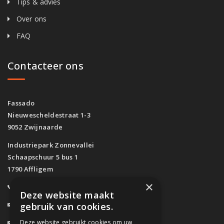
Tips & advies
Over ons
FAQ
Contacteer ons
Fassado
Nieuwescheldestraat 1-3
9052 Zwijnaarde
Industriepark Zonnevallei
Schaapschuur 5 bus 1
1790 Affligem
×
0800/61.160
(Gratis)
Deze website maakt
info@fassado.be
gebruik van cookies.
Deze website gebruikt cookies om uw
BTW: BE 0700.617.934