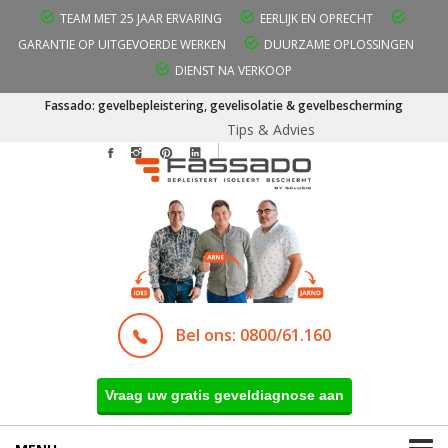
TEAM MET 25 JAAR ERVARING
EERLIJK EN OPRECHT
GARANTIE OP UITGEVOERDE WERKEN
DUURZAME OPLOSSINGEN
DIENST NA VERKOOP
Fassado: gevelbepleistering, gevelisolatie & gevelbescherming
Tips & Advies
Bel ons: 0800/61.160
Vraag uw gratis geveldiagnose aan