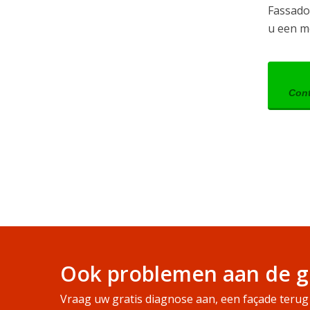
Fassado 
u een m
Cont
Ook problemen aan de g
Vraag uw gratis diagnose aan, een façade terug 