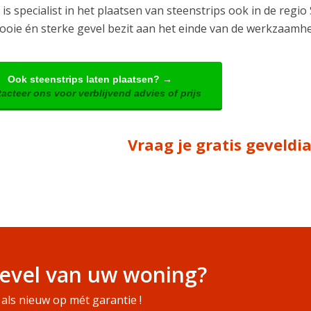
is specialist in het plaatsen van steenstrips ook in de regio
ooie én sterke gevel bezit aan het einde van de werkzaamh
Ook steenstrips laten plaatsen? →
acteer ons voor verblijvend advies of prijs
Vraag je gratis geveld
evel van uw woning?
als nieuw op mét garantie !