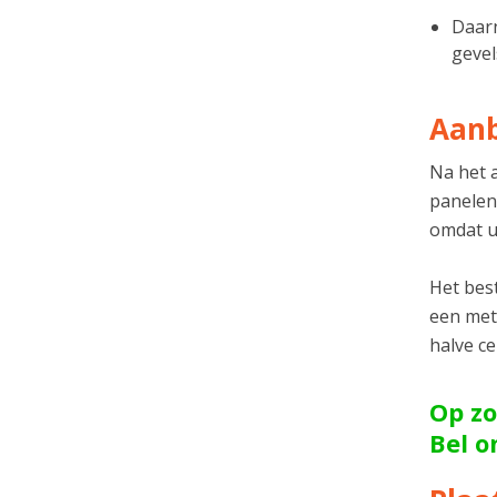
Daarn
gevel
Aanb
Na het 
panelen
omdat u
Het best
een met
halve ce
Op zo
Bel 