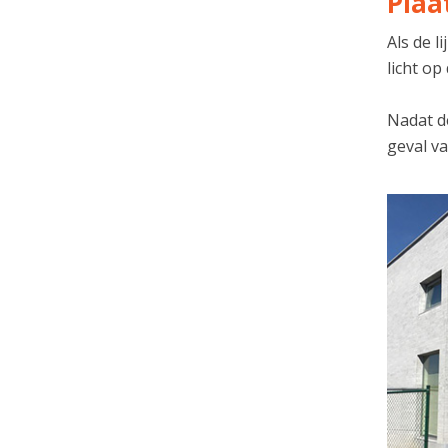
Plaa
Als de 
licht op
Nadat de
geval va