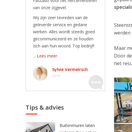
Fassado voor het hercementeren
speciali
van onze zijgevel.
Wij zijn zeer tevreden van de
geleverde service en gedane
Steenst
werken. Alles wordt steeds goed
werden 
gecommuniceerd en ze houden
zich aan hun woord. Top bedrijf!
Maar me
Door de
...
Lees meer
het resu
Sylvie Vermeírsch
Gent
Tips & advies
Buitenmuren laten