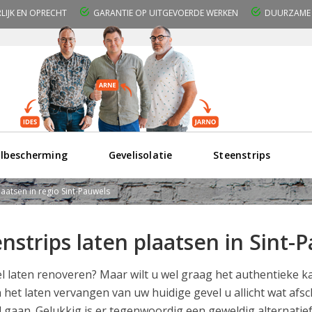
RLIJK EN OPRECHT
GARANTIE OP UITGEVOERDE WERKEN
DUURZAME 
lbescherming
Gevelisolatie
Steenstrips
laatsen in regio Sint-Pauwels
nstrips laten plaatsen in Sint
l laten renoveren? Maar wilt u wel graag het authentieke 
 het laten vervangen van uw huidige gevel u allicht wat af
 gaan. Gelukkig is er tegenwoordig een geweldig alternatie