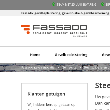
TEAM MET 25 JAAR ERVARING
EE
Fassado: gevelbepleistering, gevelisolatie & gevelbescherming
Home
Gevelbepleistering
Geve
Fassado gevelrenovatie
Gemeente
Steenstrips laten p
Stee
Klanten getuigen
Uw geve
Dan kan
Wij hebben beroep gedaan op
gepaard