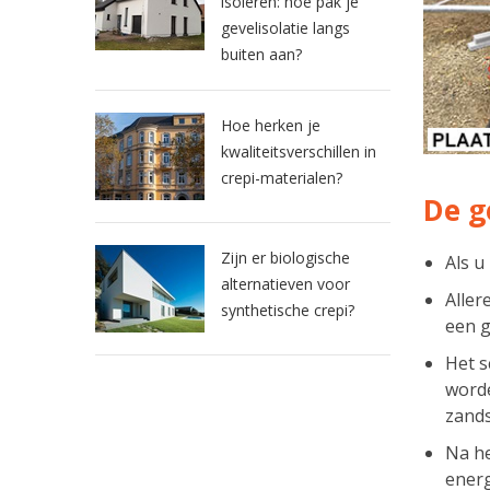
isoleren: hoe pak je
gevelisolatie langs
buiten aan?
Hoe herken je
kwaliteitsverschillen in
crepi-materialen?
De g
Zijn er biologische
Als u
alternatieven voor
Aller
synthetische crepi?
een g
Het 
worde
zands
Na h
energ