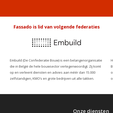
Fassado is lid van volgende federaties
Embuild (De Confederatie Bouw) is een belangenorganisatie
H
die in België de hele bouwsector vertegenwoordigt. Zij komt
B
op en verleent diensten en advies aan méér dan 15.000
o
zelfstandigen, KMO’s en grote bedrijven uit alle takken.
o
Onze diensten