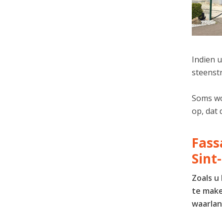
Indien u
steenstr
Soms wor
op, dat 
Fass
Sint
Zoals u
te make
waarlan