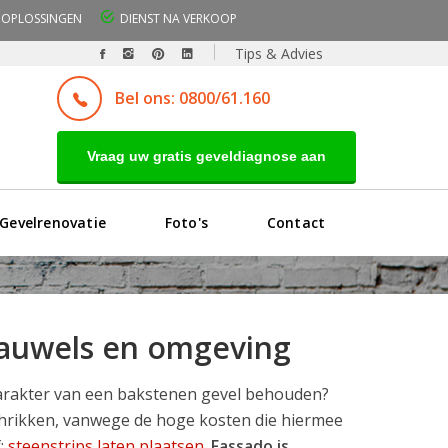
OPLOSSINGEN
DIENST NA VERKOOP
Tips & Advies
Bel ons: 0800/61.160
Vraag uw gratis geveldiagnose aan
Gevelrenovatie
Foto's
Contact
-Pauwels en omgeving
karakter van een bakstenen gevel behouden?
schrikken, vanwege de hoge kosten die hiermee
f:
steenstrips laten plaatsen
.
Fassado is