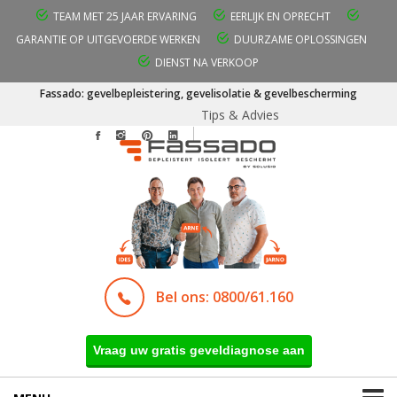
TEAM MET 25 JAAR ERVARING
EERLIJK EN OPRECHT
GARANTIE OP UITGEVOERDE WERKEN
DUURZAME OPLOSSINGEN
DIENST NA VERKOOP
Fassado: gevelbepleistering, gevelisolatie & gevelbescherming
Tips & Advies
Bel ons: 0800/61.160
Vraag uw gratis geveldiagnose aan