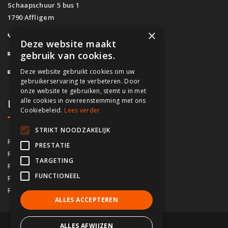
Schaapschuur 5 bus 1
1790 Affligem
×
0800/61.160
(Gratis)
Deze website maakt
info@fassado.be
gebruik van cookies.
Deze website gebruikt cookies om uw
BTW: BE 0700.617.934
gebruikerservaring te verbeteren. Door
onze website te gebruiken, stemt u in met
alle cookies in overeenstemming met ons
Lokaal contact
Cookiebeleid.
Lees verder
STRIKT NOODZAKELIJK
03/535.04.69
Regio Antwerpen
PRESTATIE
02/828.01.93
Regio Brussel
TARGETING
09/283.15.10
Regio Gent
FUNCTIONEEL
050/76.00.21
Regio Brugge
056/92.10.73
Regio Kortrijk
ALLES ACCEPTEREN
ALLES AFWIJZEN