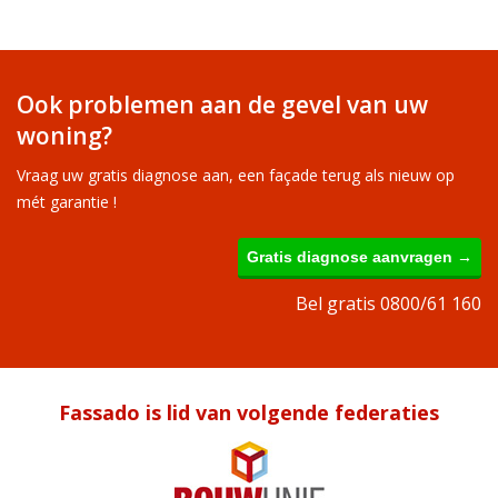
Ook problemen aan de gevel van uw
woning?
Vraag uw gratis diagnose aan, een façade terug als nieuw op
mét garantie !
Gratis diagnose aanvragen →
Bel gratis 0800/61 160
Fassado is lid van volgende federaties