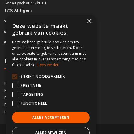
Schaapschuur 5 bus 1
1790 Affligem
×
0800/61.160
(Gratis)
Deze website maakt
info@fassado.be
gebruik van cookies.
Deze website gebruikt cookies om uw
BTW: BE 0700.617.934
gebruikerservaring te verbeteren. Door
onze website te gebruiken, stemt u in met
alle cookies in overeenstemming met ons
Lokaal contact
Cookiebeleid.
Lees verder
STRIKT NOODZAKELIJK
03/535.04.69
Regio Antwerpen
PRESTATIE
02/828.01.93
Regio Brussel
TARGETING
09/283.15.10
Regio Gent
FUNCTIONEEL
050/76.00.21
Regio Brugge
056/92.10.73
Regio Kortrijk
ALLES ACCEPTEREN
ALLES AFWIJZEN