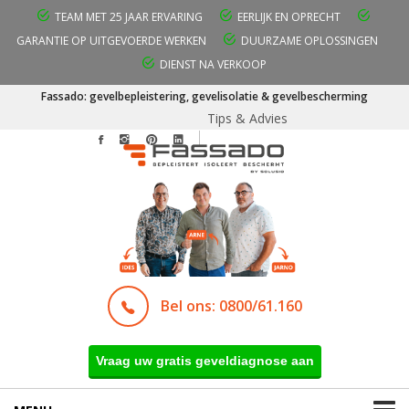
TEAM MET 25 JAAR ERVARING
EERLIJK EN OPRECHT
GARANTIE OP UITGEVOERDE WERKEN
DUURZAME OPLOSSINGEN
DIENST NA VERKOOP
Fassado: gevelbepleistering, gevelisolatie & gevelbescherming
Tips & Advies
Bel ons: 0800/61.160
Vraag uw gratis geveldiagnose aan