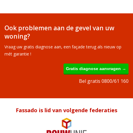
Ook problemen aan de gevel van uw
woning?
Vraag uw gratis diagnose aan, een façade terug als nieuw op
mét garantie !
Gratis diagnose aanvragen →
Bel gratis 0800/61 160
Fassado is lid van volgende federaties