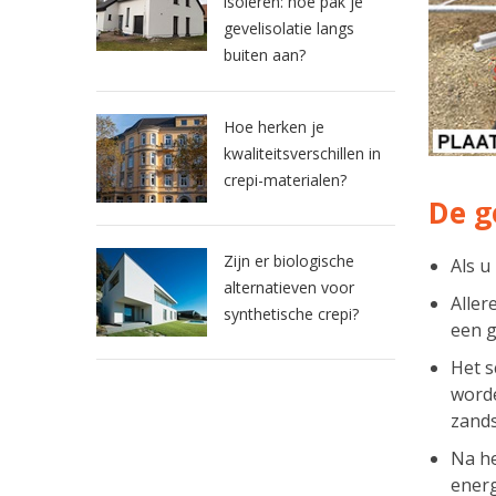
isoleren: hoe pak je
gevelisolatie langs
buiten aan?
Hoe herken je
kwaliteitsverschillen in
crepi-materialen?
De g
Zijn er biologische
Als u
alternatieven voor
Aller
synthetische crepi?
een g
Het 
worde
zands
Na h
energ