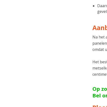
Daarn
gevel
Aanb
Na het 
panelen
omdat u
Het best
metselko
centime
Op zo
Bel 