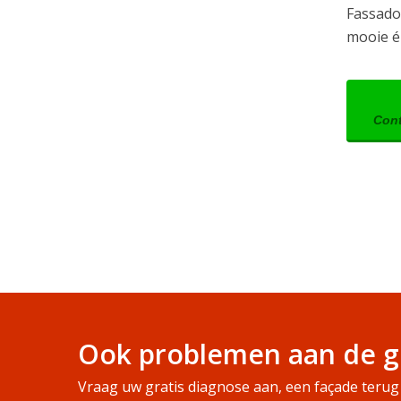
Fassado 
mooie é
Cont
Ook problemen aan de g
Vraag uw gratis diagnose aan, een façade terug 