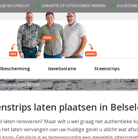
RLIJK EN OPRECHT
GARANTIE OP UITGEVOERDE WERKEN
DUURZAME 
lbescherming
Gevelisolatie
Steenstrips
laatsen in regio Belsele
nstrips laten plaatsen in Bels
l laten renoveren? Maar wilt u wel graag het authentieke 
 het laten vervangen van uw huidige gevel u allicht wat af
 gaan. Gelukkig is er tegenwoordig een geweldig alternatie