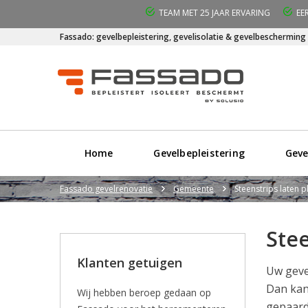
TEAM MET 25 JAAR ERVARING
EE
Fassado: gevelbepleistering, gevelisolatie & gevelbescherming
Home
Gevelbepleistering
Geve
Fassado gevelrenovatie
Gemeente
Steenstrips laten p
Stee
Klanten getuigen
Uw geve
Dan kan
Wij hebben beroep gedaan op
gepaard