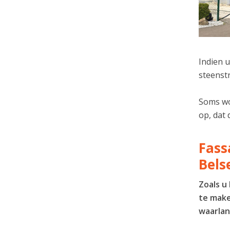
Indien u
steenstr
Soms wor
op, dat 
Fass
Bels
Zoals u
te make
waarlan