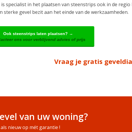
is specialist in het plaatsen van steenstrips ook in de regio
n sterke gevel bezit aan het einde van de werkzaamheden.
Ook steenstrips laten plaatsen? →
acteer ons voor verblijvend advies of prijs
Vraag je gratis geveld
evel van uw woning?
als nieuw op mét garantie !