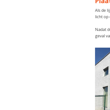
Plaa
Als de 
licht op
Nadat de
geval va