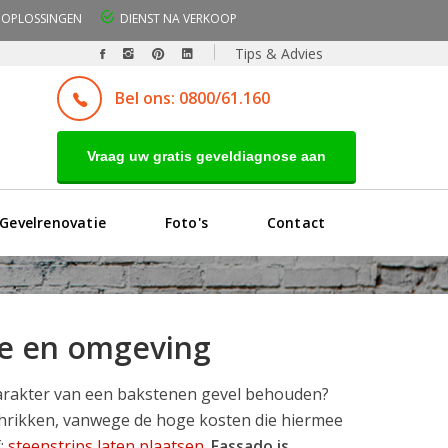
OPLOSSINGEN
DIENST NA VERKOOP
Tips & Advies
Bel ons: 0800/61.160
Vraag uw gratis geveldiagnose aan
Gevelrenovatie
Foto's
Contact
ele en omgeving
karakter van een bakstenen gevel behouden?
schrikken, vanwege de hoge kosten die hiermee
f:
steenstrips laten plaatsen
.
Fassado is