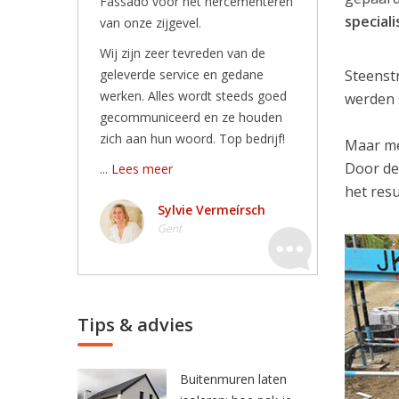
Fassado voor het hercementeren
speciali
van onze zijgevel.
Wij zijn zeer tevreden van de
geleverde service en gedane
Steenst
werken. Alles wordt steeds goed
werden 
gecommuniceerd en ze houden
zich aan hun woord. Top bedrijf!
Maar me
Door de
...
Lees meer
het resu
Sylvie Vermeírsch
Gent
Tips & advies
Buitenmuren laten