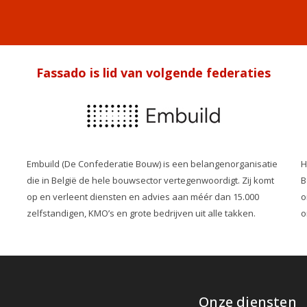
Fassado is lid van volgende federaties
Embuild (De Confederatie Bouw) is een belangenorganisatie
H
die in België de hele bouwsector vertegenwoordigt. Zij komt
B
op en verleent diensten en advies aan méér dan 15.000
o
zelfstandigen, KMO’s en grote bedrijven uit alle takken.
o
Onze diensten