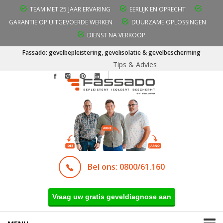
TEAM MET 25 JAAR ERVARING
EERLIJK EN OPRECHT
GARANTIE OP UITGEVOERDE WERKEN
DUURZAME OPLOSSINGEN
DIENST NA VERKOOP
Fassado: gevelbepleistering, gevelisolatie & gevelbescherming
Tips & Advies
Bel ons: 0800/61.160
Vraag uw gratis geveldiagnose aan