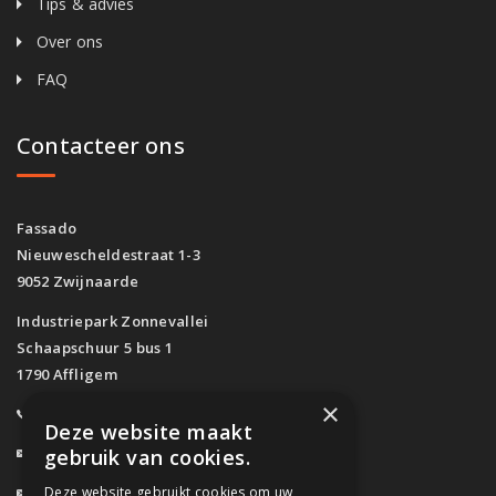
Tips & advies
Over ons
FAQ
Contacteer ons
Fassado
Nieuwescheldestraat 1-3
9052 Zwijnaarde
Industriepark Zonnevallei
Schaapschuur 5 bus 1
1790 Affligem
×
0800/61.160
(Gratis)
Deze website maakt
info@fassado.be
gebruik van cookies.
Deze website gebruikt cookies om uw
BTW: BE 0700.617.934