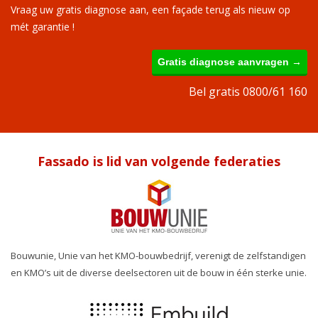
Vraag uw gratis diagnose aan, een façade terug als nieuw op
mét garantie !
Gratis diagnose aanvragen →
Bel gratis 0800/61 160
Fassado is lid van volgende federaties
Bouwunie, Unie van het KMO-bouwbedrijf, verenigt de zelfstandigen
en KMO’s uit de diverse deelsectoren uit de bouw in één sterke unie.