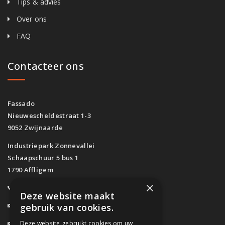
Tips & advies
Over ons
FAQ
Contacteer ons
Fassado
Nieuwescheldestraat 1-3
9052 Zwijnaarde
Industriepark Zonnevallei
Schaapschuur 5 bus 1
1790 Affligem
×
0800/61.160
(Gratis)
Deze website maakt
info@fassado.be
gebruik van cookies.
Deze website gebruikt cookies om uw
BTW: BE 0700.617.934