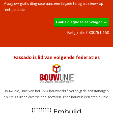
Vraag uw gratis diagnose aan, een façade terug als nieuw op
mét garantie !
Gratis diagnose aanvragen →
Bel gratis 0800/61 160
Fassado is lid van volgende federaties
Bouwunie, Unie van het KMO-bouwbedrijf, verenigt de zelfstandigen
en KMO’s uit de diverse deelsectoren uit de bouw in één sterke unie.