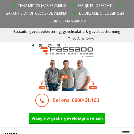
TEAM MET 25 JAAR ERVARING
EERLIJK EN OPRECHT
GARANTIE OP UITGEVOERDE WERKEN
DUURZAME OPLOSSINGEN
DIENST NA VERKOOP
Fassado: gevelbepleistering, gevelisolatie & gevelbescherming
Tips & Advies
Bel ons: 0800/61.160
Vraag uw gratis geveldiagnose aan