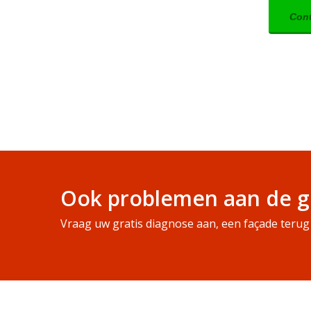
Cont
Ook problemen aan de g
Vraag uw gratis diagnose aan, een façade terug 