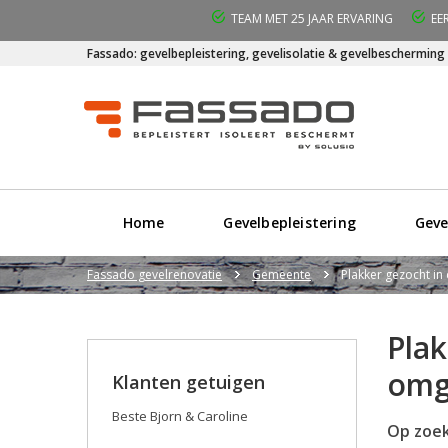
TEAM MET 25 JAAR ERVARING
EE
Fassado: gevelbepleistering, gevelisolatie & gevelbescherming
Home
Gevelbepleistering
Geve
Fassado gevelrenovatie
Gemeente
Plakker gezocht in 
Plak
omg
Klanten getuigen
Beste Bjorn & Caroline
Op zoek