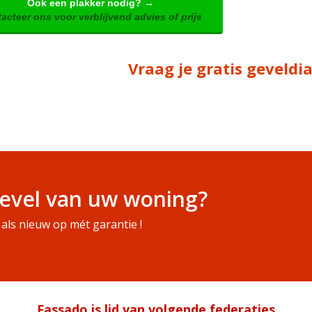
Ook een plakker nodig? →
acteer ons voor verblijvend advies of prijs
Vraag je gratis geveld
evel van uw woning?
als nieuw op mét garantie !
Fassado is lid van volgende federaties