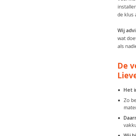
installe
de klus 
Wij adv
wat doet
als nadi
De v
Liev
Het i
Zo be
mater
Daarn
vakku
Wij b