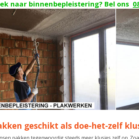
ek naar binnenbepleistering? Bel ons
0
lakken geschikt als doe-het-zelf klu
nsen pakken tegenwoordig steeds meer klusjes zelf op. Zoa