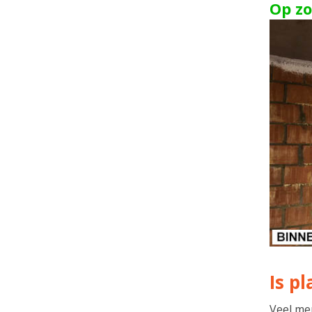
Op zo
Is p
Veel me