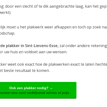
og: door een slecht of te dik aangebrachte laag, kan het ge
werkt).
elijk moet u het plakwerk weer afkappen en toch op zoek na
oodschap.
de plakker in Sint-Lievens-Esse,
zal onder andere rekening
or uw huis en voldoet aan uw wensen.
kker weet ook exact hoe de plakwerken exact te laten hech
et beste resultaat te komen.
Ook een plakker nodig? →
acteer ons voor verblijvend advies of prijs