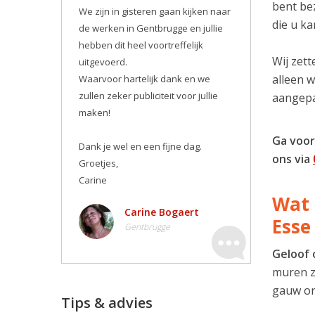
bent be
We zijn in gisteren gaan kijken naar
die u ka
de werken in Gentbrugge en jullie
hebben dit heel voortreffelijk
Wij zett
uitgevoerd.
alleen 
Waarvoor hartelijk dank en we
zullen zeker publiciteit voor jullie
aangepa
maken! ️
Ga voor
Dank je wel en een fijne dag.
ons via
Groetjes,
Carine
Wat 
Carine Bogaert
Esse
Gentbrugge
Geloof 
muren zo
gauw on
Tips & advies