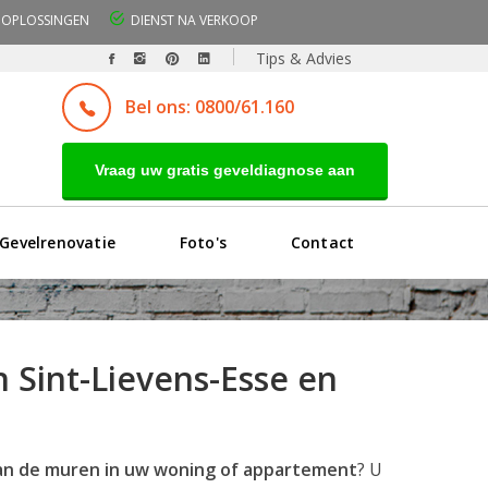
OPLOSSINGEN
DIENST NA VERKOOP
Tips & Advies
Bel ons: 0800/61.160
Vraag uw gratis geveldiagnose aan
Gevelrenovatie
Foto's
Contact
 Sint-Lievens-Esse en
 van de muren in uw woning of appartement
? U