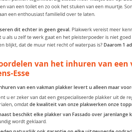
ren van een toilet en zo ook het stuken van een muurtje. So
aan een enthousiast familielid over te laten.
iseren dit echter in geen geval.
Plakwerk vereist meer kenn
 u als u zelf te werk gaat en het pleisterpoeder is niet go
en blijkt, dat de muur niet recht of waterpas is?
Daarom 1 adv
oordelen van het inhuren van een 
ens-Esse
nhuren van een vakman plakker levert u alleen maar voor
nt u er zeker van dat een gespecialiseerde plakker uit de re
ialen, omdat
de kwaliteit van onze plakwerken onze toppri
aast beschikt elke plakker van Fassado over jarenlange k
ndig wordt geklaard.
ieden natuurlijk ook garantie op elke uitgevoerde opdrac