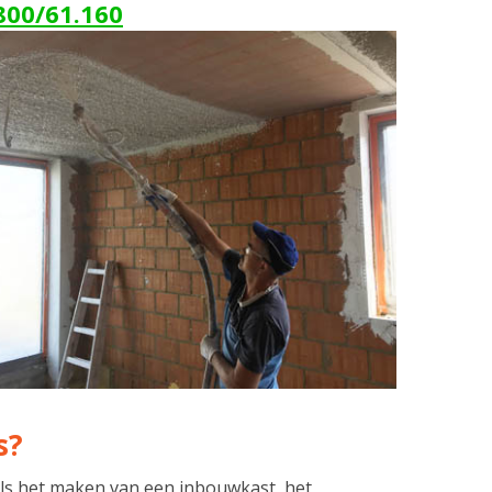
800/61.160
s?
ls het maken van een inbouwkast, het