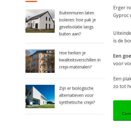
Erger n
Buitenmuren laten
Gyproc 
isoleren: hoe pak je
gevelisolatie langs
Uiteind
buiten aan?
is de b
Hoe herken je
Een goe
kwaliteitsverschillen in
voor vo
crepi-materialen?
Een pla
zo tot h
Zijn er biologische
alternatieven voor
synthetische crepi?
Cont