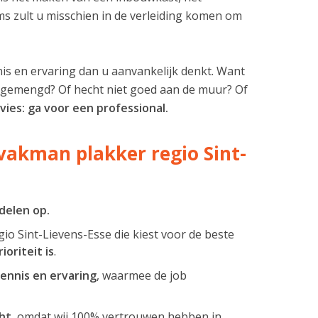
ms zult u misschien in de verleiding komen om
is en ervaring dan u aanvankelijk denkt. Want
ed gemengd? Of hecht niet goed aan de muur? Of
ies: ga voor een professional.
vakman plakker regio Sint-
delen op.
gio Sint-Lievens-Esse die kiest voor de beste
oriteit is
.
ennis en ervaring
, waarmee de job
ht
, omdat wij 100% vertrouwen hebben in