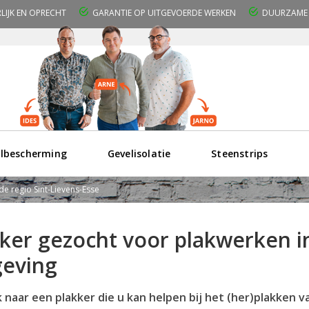
RLIJK EN OPRECHT
GARANTIE OP UITGEVOERDE WERKEN
DUURZAME 
lbescherming
Gevelisolatie
Steenstrips
de regio Sint-Lievens-Esse
ker gezocht voor plakwerken in
eving
 naar een plakker die u kan helpen bij het (her)plakken