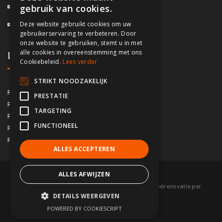
info@fassado.be
gebruik van cookies.
Deze website gebruikt cookies om uw
BTW: BE 0700.617.934
gebruikerservaring te verbeteren. Door
onze website te gebruiken, stemt u in met
alle cookies in overeenstemming met ons
Lokaal contact
Cookiebeleid.
Lees verder
STRIKT NOODZAKELIJK
03/535.04.69
Regio Antwerpen
PRESTATIE
02/828.01.93
Regio Brussel
TARGETING
09/283.15.10
Regio Gent
FUNCTIONEEL
050/76.00.21
Regio Brugge
056/92.10.73
Regio Kortrijk
ALLES ACCEPTEREN
ALLES AFWIJZEN
© 2026 Fassado |
Voorwaarden
|
Sitemap
|
Gevelrenovatie per
DETAILS WEERGEVEN
gemeente
|
Partners
POWERED BY COOKIESCRIPT
webdesign w247.be