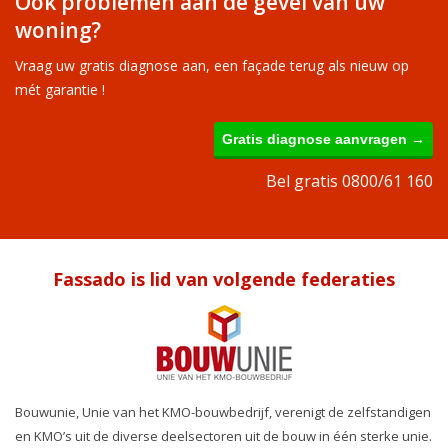
Ook problemen aan de gevel van uw
woning?
Vraag uw gratis diagnose aan, een façade terug als nieuw op
mét garantie !
Gratis diagnose aanvragen →
Bel gratis 0800/61 160
Fassado is lid van volgende federaties
Bouwunie, Unie van het KMO-bouwbedrijf, verenigt de zelfstandigen
en KMO’s uit de diverse deelsectoren uit de bouw in één sterke unie.