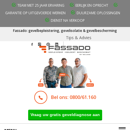
TEAM MET 25 JAAR ERVARING
EERLIJK EN OPRECHT
GARANTIE OP UITGEVOERDE WERKEN
DUURZAME OPLOSSINGEN
DIENST NA VERKOOP
Fassado: gevelbepleistering, gevelisolatie & gevelbescherming
Tips & Advies
Bel ons: 0800/61.160
Vraag uw gratis geveldiagnose aan