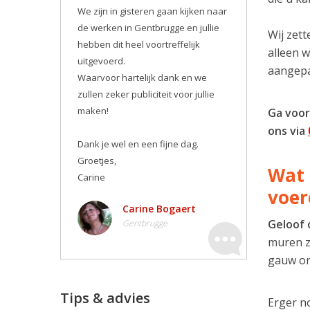
We zijn in gisteren gaan kijken naar
de werken in Gentbrugge en jullie
Wij zett
hebben dit heel voortreffelijk
alleen 
uitgevoerd.
aangepa
Waarvoor hartelijk dank en we
zullen zeker publiciteit voor jullie
maken! ️
Ga voor
ons via
Dank je wel en een fijne dag.
Groetjes,
Wat 
Carine
voer
Carine Bogaert
Geloof 
Gentbrugge
muren zo
gauw on
Tips & advies
Erger n