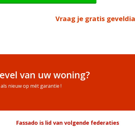
Vraag je gratis geveld
evel van uw woning?
als nieuw op mét garantie !
Fassado is lid van volgende federaties