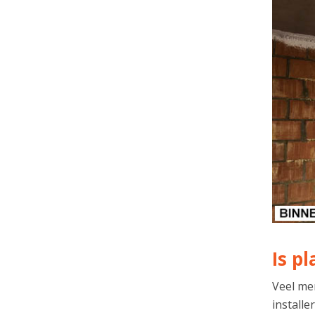
Is p
Veel me
installe