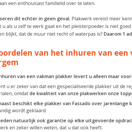
aan een enthousiast familielid over te laten.
iseren dit echter in geen geval.
Plakwerk vereist meer kenn
 u als u zelf te werk gaat en het pleisterpoeder is niet go
en blijkt, dat de muur niet recht of waterpas is?
Daarom 1 adv
oordelen van het inhuren van een
ergem
nhuren van een vakman plakker levert u alleen maar voor
nt u er zeker van dat een gespecialiseerde plakker uit de re
ialen, omdat
de kwaliteit van onze plakwerken onze toppri
aast beschikt elke plakker van Fassado over jarenlange k
ndig wordt geklaard.
ieden natuurlijk ook garantie op elke uitgevoerde opdrac
erk en zeker willen weten, dat u dat ook heeft.