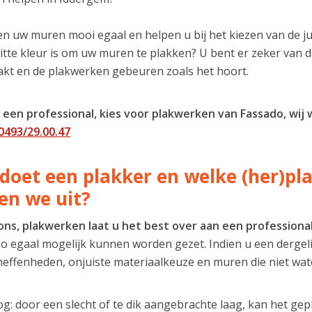
en uw muren mooi egaal en helpen u bij het kiezen van de ju
witte kleur is om uw muren te plakken? U bent er zeker van
kt en de plakwerken gebeuren zoals het hoort.
 een professional, kies voor plakwerken van Fassado, wij
0493/29.00.47
doet een plakker en welke (her)p
en we uit?
ons, plakwerken laat u het best over aan een professiona
 egaal mogelijk kunnen worden gezet. Indien u een dergelijk
effenheden, onjuiste materiaalkeuze en muren die niet wate
og: door een slecht of te dik aangebrachte laag, kan het ge