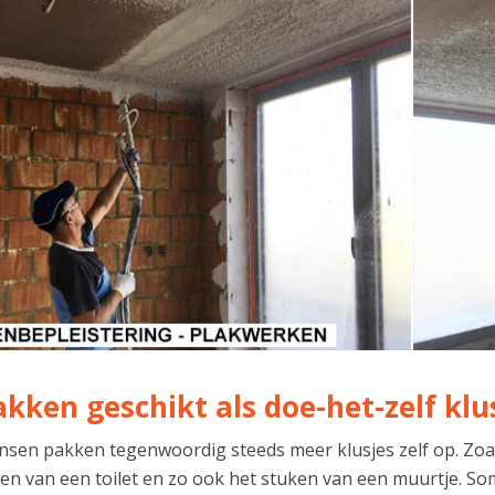
lakken geschikt als doe-het-zelf klu
nsen pakken tegenwoordig steeds meer klusjes zelf op. Zoa
ren van een toilet en zo ook het stuken van een muurtje. So