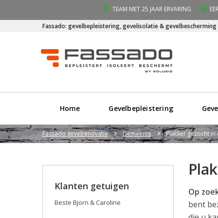
TEAM MET 25 JAAR ERVARING
EE
Fassado: gevelbepleistering, gevelisolatie & gevelbescherming
Home
Gevelbepleistering
Geve
Fassado gevelrenovatie
Gemeente
Plakker gezocht in
Pla
Klanten getuigen
Op zoek
Beste Bjorn & Caroline
bent be
die u k