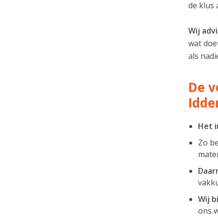
de klus 
Wij adv
wat doet
als nadi
De v
Idd
Het i
Zo be
mater
Daarn
vakku
Wij b
ons w