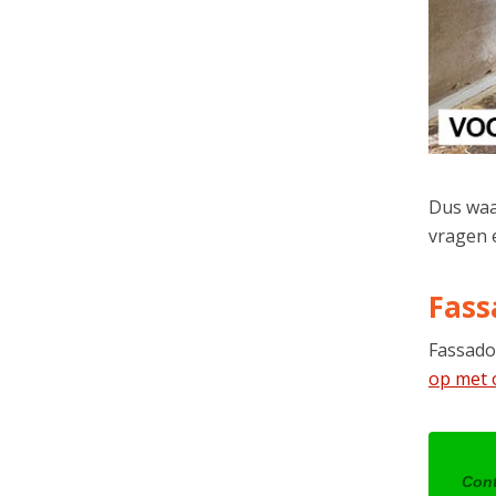
Dus waa
vragen 
Fass
Fassado
op met 
Cont