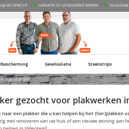
RLIJK EN OPRECHT
GARANTIE OP UITGEVOERDE WERKEN
DUURZAME 
lbescherming
Gevelisolatie
Steenstrips
 de regio Iddergem
kker gezocht voor plakwerken 
 naar een plakker die u kan helpen bij het (her)plakken
zig met renoveren van uw huis of een nieuwe woning aan h
an helpen in Iddergem?