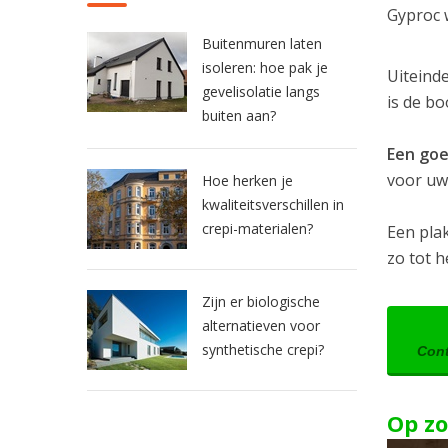
Gyproc 
Buitenmuren laten
isoleren: hoe pak je
Uiteind
gevelisolatie langs
is de b
buiten aan?
Een goe
voor uw
Hoe herken je
kwaliteitsverschillen in
crepi-materialen?
Een pla
zo tot h
Zijn er biologische
alternatieven voor
synthetische crepi?
Cont
Op zo