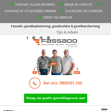
TEAM MET 25 JAAR ERVARING
EERLIJK EN OPRECHT
GARANTIE OP UITGEVOERDE WERKEN
DUURZAME OPLOSSINGEN
DIENST NA VERKOOP
Fassado: gevelbepleistering, gevelisolatie & gevelbescherming
Tips & Advies
Bel ons: 0800/61.160
Vraag uw gratis geveldiagnose aan