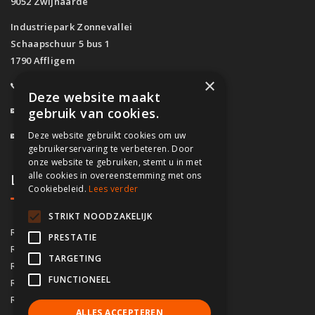
9052 Zwijnaarde
Industriepark Zonnevallei
Schaapschuur 5 bus 1
1790 Affligem
×
0800/61.160
(Gratis)
Deze website maakt
info@fassado.be
gebruik van cookies.
Deze website gebruikt cookies om uw
BTW: BE 0700.617.934
gebruikerservaring te verbeteren. Door
onze website te gebruiken, stemt u in met
alle cookies in overeenstemming met ons
Lokaal contact
Cookiebeleid.
Lees verder
STRIKT NOODZAKELIJK
03/535.04.69
Regio Antwerpen
PRESTATIE
02/828.01.93
Regio Brussel
TARGETING
09/283.15.10
Regio Gent
FUNCTIONEEL
050/76.00.21
Regio Brugge
056/92.10.73
Regio Kortrijk
ALLES ACCEPTEREN