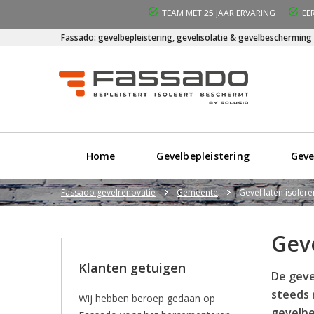
TEAM MET 25 JAAR ERVARING
EE
Fassado: gevelbepleistering, gevelisolatie & gevelbescherming
Home
Gevelbepleistering
Geve
Fassado gevelrenovatie
Gemeente
Gevel laten isoler
Gev
Klanten getuigen
De geve
steeds 
Wij hebben beroep gedaan op
gevelbe