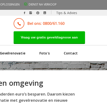
OPLOSSINGEN
DIENST NA VERKOOP
Tips & Advies
Bel ons: 0800/61.160
Vraag uw gratis geveldiagnose aan
Gevelrenovatie
Foto's
Contact
 en omgeving
onderden euro’s besparen. Daarom kiezen
binatie met gevelrenovatie en nieuwe