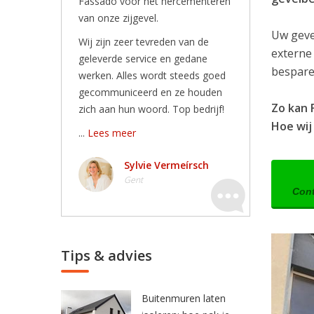
Fassado voor het hercementeren
van onze zijgevel.
Uw geve
Wij zijn zeer tevreden van de
externe
geleverde service en gedane
besparen
werken. Alles wordt steeds goed
gecommuniceerd en ze houden
Zo kan 
zich aan hun woord. Top bedrijf!
Hoe wij 
...
Lees meer
Sylvie Vermeírsch
Gent
Cont
Tips & advies
Buitenmuren laten