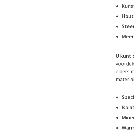
Kuns
Hout
Steen
Meer
U kunt 
voordele
elders 
material
Speci
Isola
Miner
Warm