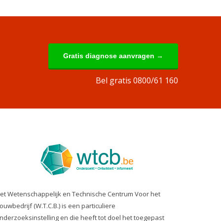
Gratis diagnose aanvragen →
Bel gratis 0800/61 160
et Wetenschappelijk en Technische Centrum Voor het
ouwbedrijf (W.T.C.B.) is een particuliere
nderzoeksinstelling en die heeft tot doel het toegepast