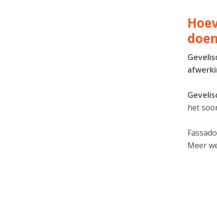
Hoev
doe
Gevelis
afwerk
Gevelis
het soor
Fassado
Meer w