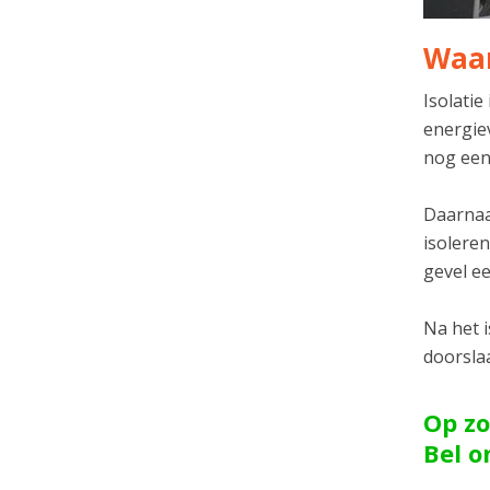
Waar
Isolatie
energie
nog een
Daarnaas
isolere
gevel ee
Na het 
doorsla
Op zo
Bel 