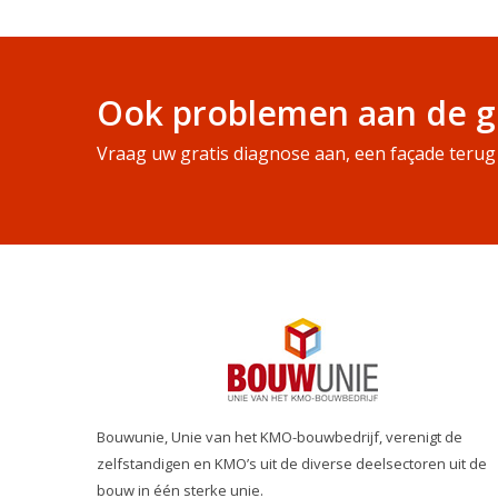
Ook problemen aan de g
Vraag uw gratis diagnose aan, een façade terug 
Bouwunie, Unie van het KMO-bouwbedrijf, verenigt de
zelfstandigen en KMO’s uit de diverse deelsectoren uit de
bouw in één sterke unie.