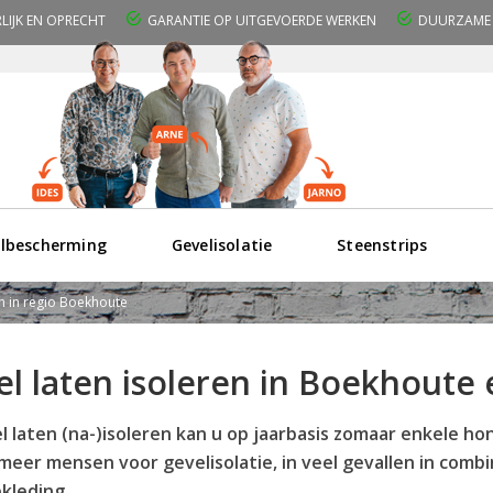
RLIJK EN OPRECHT
GARANTIE OP UITGEVOERDE WERKEN
DUURZAME 
lbescherming
Gevelisolatie
Steenstrips
en in regio Boekhoute
el laten isoleren in Boekhoute
l laten (na-)isoleren kan u op jaarbasis zomaar enkele h
meer mensen voor gevelisolatie, in veel gevallen in com
kleding.