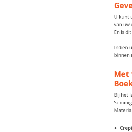
Geve
U kunt u
van uw 
En is di
Indien 
binnen m
Met 
Boe
Bij het
Sommige
Material
Crepi