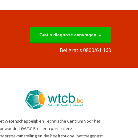
Gratis diagnose aanvragen →
Bel gratis 0800/61 160
et Wetenschappelijk en Technische Centrum Voor het
ouwbedrijf (W.T.C.B.) is een particuliere
nderzoeksinstelling en die heeft tot doel het toegepast