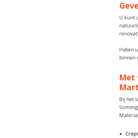
Geve
U kunt u
natuurli
renovati
Indien 
binnen m
Met 
Mar
Bij het
Sommige
Material
Crepi