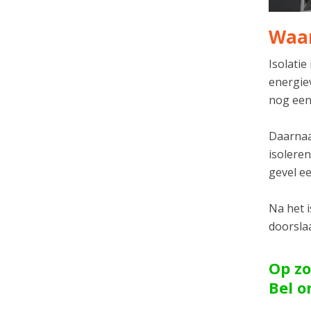
Waar
Isolatie
energie
nog een
Daarnaas
isolere
gevel ee
Na het 
doorsla
Op zo
Bel 