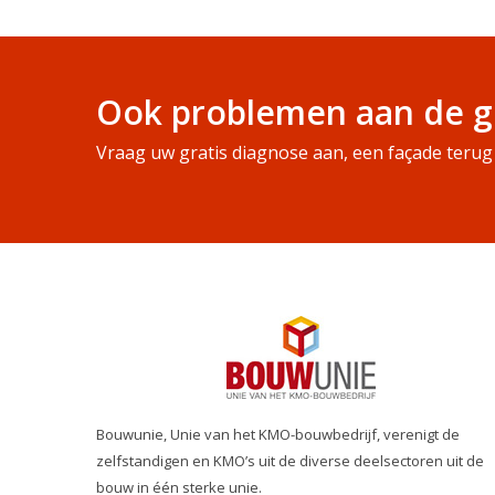
Ook problemen aan de g
Vraag uw gratis diagnose aan, een façade terug 
Bouwunie, Unie van het KMO-bouwbedrijf, verenigt de
zelfstandigen en KMO’s uit de diverse deelsectoren uit de
bouw in één sterke unie.