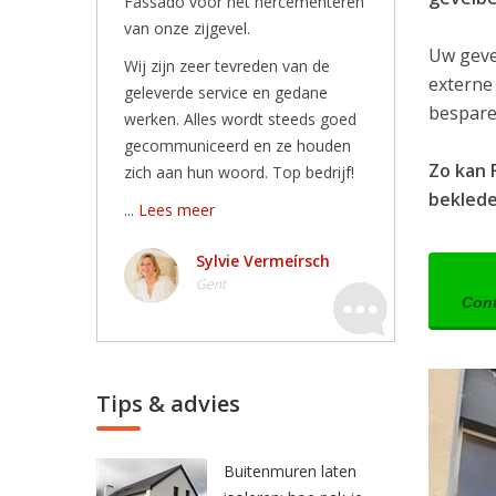
Fassado voor het hercementeren
van onze zijgevel.
Uw geve
Wij zijn zeer tevreden van de
externe
geleverde service en gedane
besparen
werken. Alles wordt steeds goed
gecommuniceerd en ze houden
Zo kan 
zich aan hun woord. Top bedrijf!
bekleden
...
Lees meer
Sylvie Vermeírsch
Gent
Cont
Tips & advies
Buitenmuren laten