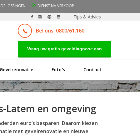
OPLOSSINGEN
DIENST NA VERKOOP
Tips & Advies
Bel ons: 0800/61.160
Vraag uw gratis geveldiagnose aan
Gevelrenovatie
Foto's
Contact
ens-Latem en omgeving
onderden euro’s besparen. Daarom kiezen
binatie met gevelrenovatie en nieuwe