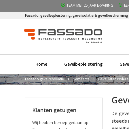
TEAM MET 25 JAAR ERVARING
EE
Fassado: gevelbepleistering, gevelisolatie & gevelbescherming
Home
Gevelbepleistering
Geve
Fassado gevelrenovatie
Gemeente
Gevel laten isolere
Geve
Klanten getuigen
De geve
steeds 
Wij hebben beroep gedaan op
gevelbe