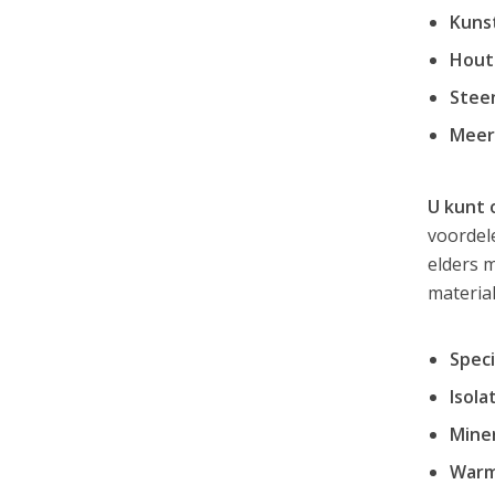
Kuns
Hout
Steen
Meer
U kunt 
voordele
elders 
material
Speci
Isola
Miner
Warm