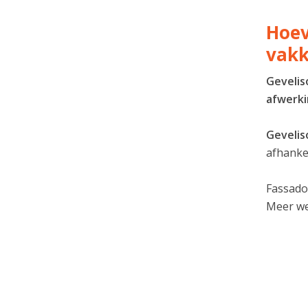
Hoev
vakk
Gevelis
afwerk
Gevelis
afhankel
Fassado
Meer w