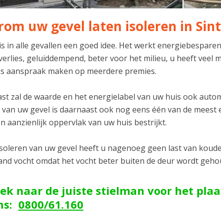
om uw gevel laten isoleren in Si
 is in alle gevallen een goed idee. Het werkt energiebespare
verlies, geluiddempend, beter voor het milieu, u heeft vee
s aanspraak maken op meerdere premies.
t zal de waarde en het energielabel van uw huis ook automat
n van uw gevel is daarnaast ook nog eens één van de meest 
n aanzienlijk oppervlak van uw huis bestrijkt.
isoleren van uw gevel heeft u nagenoeg geen last van koude 
and vocht omdat het vocht beter buiten de deur wordt geh
ek naar de juiste stielman voor het plaa
ons:
0800/61.160