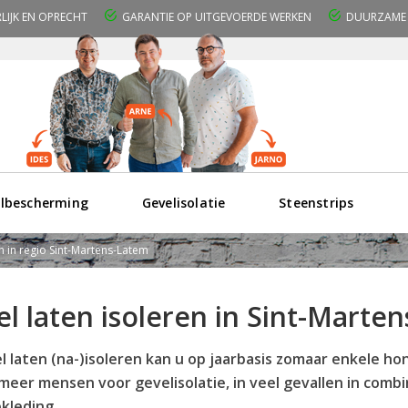
RLIJK EN OPRECHT
GARANTIE OP UITGEVOERDE WERKEN
DUURZAME 
lbescherming
Gevelisolatie
Steenstrips
n in regio Sint-Martens-Latem
l laten isoleren in Sint-Mart
l laten (na-)isoleren kan u op jaarbasis zomaar enkele h
meer mensen voor gevelisolatie, in veel gevallen in com
kleding.