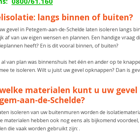
ons:
0800/61.160
lisolatie: langs binnen of buiten?
uw gevel in Petegem-aan-de-Schelde laten isoleren langs bin
jk af van uw eigen wensen en plannen. Een handige vraag die 
eplannen heeft? En is dit vooral binnen, of buiten?
u al van plan was binnenshuis het één en ander op te knappe
ee te isoleren. Wilt u juist uw gevel opknappen? Dan is geve
welke materialen kunt u uw gevel l
gem-aan-de-Schelde?
 laten isoleren van uw buitenmuren worden de isolatiemater
 materialen hebben ook nog eens als bijkomend voordeel,
en die vaak worden gebruikt zijn: .