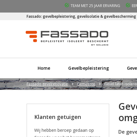
TEAM MET 25 JAAR ERVARING
EE
Fassado: gevelbepleistering, gevelisolatie & gevelbescherming
Home
Gevelbepleistering
Geve
Fassado gevelrenovatie
Gemeente
Gevel laten isoler
Geve
omg
Klanten getuigen
Wij hebben beroep gedaan op
De geve