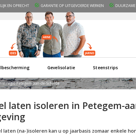
RLIJK EN OPRECHT
GARANTIE OP UITGEVOERDE WERKEN
DUURZAME 
lbescherming
Gevelisolatie
Steenstrips
en in regio Petegem-aan-de-Schelde
l laten isoleren in Petegem-a
eving
l laten (na-)isoleren kan u op jaarbasis zomaar enkele h