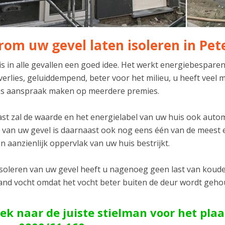
om uw gevel laten isoleren in Pe
 is in alle gevallen een goed idee. Het werkt energiebespare
verlies, geluiddempend, beter voor het milieu, u heeft vee
s aanspraak maken op meerdere premies.
t zal de waarde en het energielabel van uw huis ook automat
n van uw gevel is daarnaast ook nog eens één van de meest 
n aanzienlijk oppervlak van uw huis bestrijkt.
isoleren van uw gevel heeft u nagenoeg geen last van koude 
and vocht omdat het vocht beter buiten de deur wordt geh
ek naar de juiste stielman voor het plaa