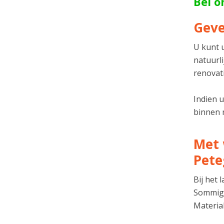
Bel 
Geve
U kunt 
natuurli
renovati
Indien 
binnen m
Met 
Pete
Bij het
Sommige
Material