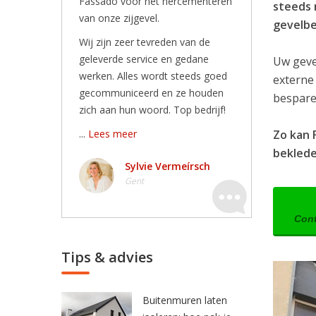
Fassado voor het hercementeren
steeds 
van onze zijgevel.
gevelbe
Wij zijn zeer tevreden van de
geleverde service en gedane
Uw geve
werken. Alles wordt steeds goed
externe
gecommuniceerd en ze houden
besparen
zich aan hun woord. Top bedrijf!
...
Lees meer
Zo kan 
bekleden
Sylvie Vermeírsch
Gent
Cont
Tips & advies
Buitenmuren laten