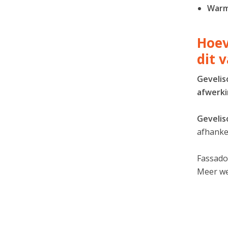
Warm
Hoev
dit 
Gevelis
afwerk
Gevelis
afhankel
Fassado
Meer w