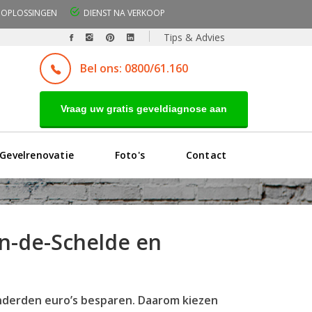
OPLOSSINGEN
DIENST NA VERKOOP
Tips & Advies
Bel ons: 0800/61.160
Vraag uw gratis geveldiagnose aan
Gevelrenovatie
Foto's
Contact
an-de-Schelde en
onderden euro’s besparen. Daarom kiezen