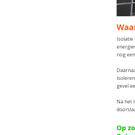
Waar
Isolatie
energie
nog een
Daarnaas
isolere
gevel ee
Na het 
doorsla
Op zo