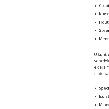
Crepi
Kuns
Hout
Steen
Meer
U kunt 
voordele
elders 
material
Speci
Isola
Miner