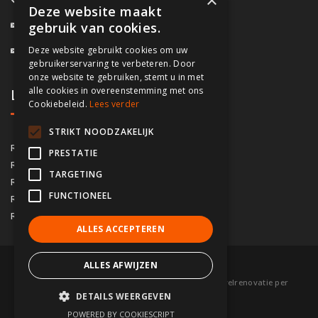
×
Deze website maakt
info@fassado.be
gebruik van cookies.
Deze website gebruikt cookies om uw
BTW: BE 0700.617.934
gebruikerservaring te verbeteren. Door
onze website te gebruiken, stemt u in met
alle cookies in overeenstemming met ons
Lokaal contact
Cookiebeleid.
Lees verder
STRIKT NOODZAKELIJK
03/535.04.69
Regio Antwerpen
PRESTATIE
02/828.01.93
Regio Brussel
TARGETING
09/283.15.10
Regio Gent
FUNCTIONEEL
050/76.00.21
Regio Brugge
056/92.10.73
Regio Kortrijk
ALLES ACCEPTEREN
ALLES AFWIJZEN
© 2026 Fassado |
Voorwaarden
|
Sitemap
|
Gevelrenovatie per
DETAILS WEERGEVEN
gemeente
|
Partners
POWERED BY COOKIESCRIPT
webdesign w247.be