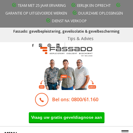
TEAM MET 25 JAAR ERVARING
EERLIJK EN OPRECHT
GARANTIE OP UITGEVOERDE WERKEN
DUURZAME OPLOSSINGEN
DIENST NA VERKOOP
Fassado: gevelbepleistering, gevelisolatie & gevelbescherming
Tips & Advies
Bel ons: 0800/61.160
Vraag uw gratis geveldiagnose aan