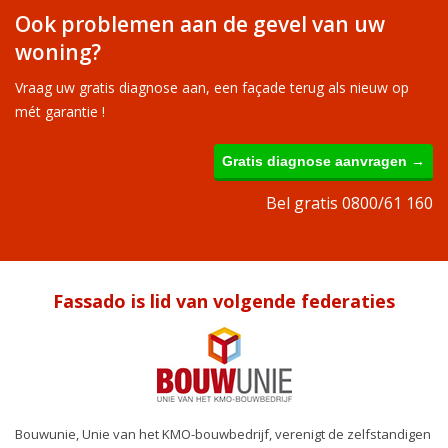
Ook problemen aan de gevel van uw
woning?
Vraag uw gratis diagnose aan, een façade terug als nieuw op
mét garantie !
Gratis diagnose aanvragen →
Bel gratis 0800/61 160
Fassado is lid van volgende federaties
Bouwunie, Unie van het KMO-bouwbedrijf, verenigt de zelfstandigen