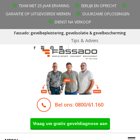
TEAM MET 25 JAAR ERVARING
EERLIJK EN OPRECHT
GARANTIE OP UITGEVOERDE WERKEN
DUURZAME OPLOSSINGEN
DIENST NA VERKOOP
Fassado: gevelbepleistering, gevelisolatie & gevelbescherming
Tips & Advies
Bel ons: 0800/61.160
Vraag uw gratis geveldiagnose aan