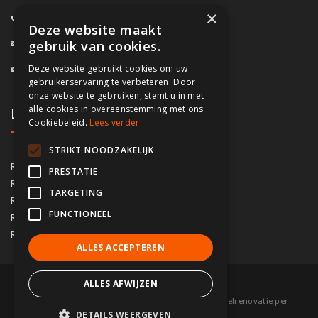
×
0800/61.160
(Gratis)
Deze website maakt
info@fassado.be
gebruik van cookies.
Deze website gebruikt cookies om uw
BTW: BE 0700.617.934
gebruikerservaring te verbeteren. Door
onze website te gebruiken, stemt u in met
alle cookies in overeenstemming met ons
Lokaal contact
Cookiebeleid.
Lees verder
STRIKT NOODZAKELIJK
03/535.04.69
Regio Antwerpen
PRESTATIE
02/828.01.93
Regio Brussel
TARGETING
09/283.15.10
Regio Gent
FUNCTIONEEL
050/76.00.21
Regio Brugge
056/92.10.73
Regio Kortrijk
ALLES ACCEPTEREN
ALLES AFWIJZEN
© 2026 Fassado |
Voorwaarden
|
Sitemap
|
Gevelrenovatie per
DETAILS WEERGEVEN
gemeente
|
Partners