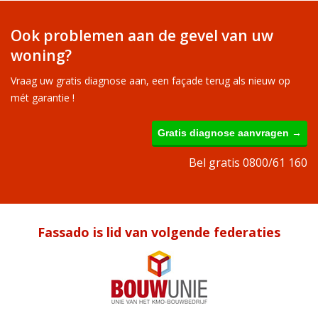
Ook problemen aan de gevel van uw
woning?
Vraag uw gratis diagnose aan, een façade terug als nieuw op
mét garantie !
Gratis diagnose aanvragen →
Bel gratis 0800/61 160
Fassado is lid van volgende federaties