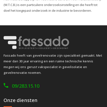
(W.T.C.B.) is een particuliere onderzoeksinstelling en die heeft tot
doel het toegepast onderzoek in de industrie te bevorderen.
Fassado heeft van gevelrenovatie zijn specialiteit gemaakt. Met
meer dan 30 jaar ervaring en een ruime technische kennis
mogen wij ons gerust vakspecialist in gevelisolatie en
gevelrenovatie noemen.
09/283.15.10
Onze diensten