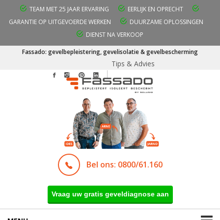
TEAM MET 25 JAAR ERVARING
EERLIJK EN OPRECHT
GARANTIE OP UITGEVOERDE WERKEN
DUURZAME OPLOSSINGEN
DIENST NA VERKOOP
Fassado: gevelbepleistering, gevelisolatie & gevelbescherming
Tips & Advies
Bel ons: 0800/61.160
Vraag uw gratis geveldiagnose aan