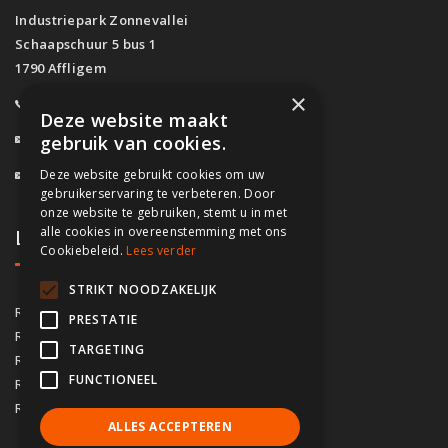
Industriepark Zonnevallei
Schaapschuur 5 bus 1
1790 Affligem
×
0800/61.160
(Gratis)
Deze website maakt
info@fassado.be
gebruik van cookies.
Deze website gebruikt cookies om uw
BTW: BE 0700.617.934
gebruikerservaring te verbeteren. Door
onze website te gebruiken, stemt u in met
alle cookies in overeenstemming met ons
Lokaal contact
Cookiebeleid.
Lees verder
STRIKT NOODZAKELIJK
03/535.04.69
Regio Antwerpen
PRESTATIE
02/828.01.93
Regio Brussel
TARGETING
09/283.15.10
Regio Gent
FUNCTIONEEL
050/76.00.21
Regio Brugge
056/92.10.73
Regio Kortrijk
ALLES ACCEPTEREN