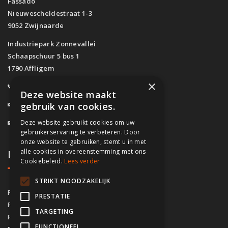
Fassado
Nieuwescheldestraat 1-3
9052 Zwijnaarde
Industriepark Zonnevallei
Schaapschuur 5 bus 1
1790 Affligem
×
0800/61.160
(Gratis)
Deze website maakt
info@fassado.be
gebruik van cookies.
Deze website gebruikt cookies om uw
BTW: BE 0700.617.934
gebruikerservaring te verbeteren. Door
onze website te gebruiken, stemt u in met
alle cookies in overeenstemming met ons
Lokaal contact
Cookiebeleid.
Lees verder
STRIKT NOODZAKELIJK
03/535.04.69
Regio Antwerpen
PRESTATIE
02/828.01.93
Regio Brussel
TARGETING
09/283.15.10
Regio Gent
FUNCTIONEEL