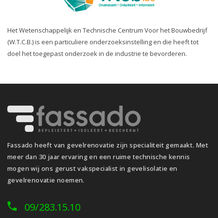
Het Wetenschappelijk en Technische Centrum Voor het Bouwbedrijf
(W.T.C.B.) is een particuliere onderzoeksinstelling en die heeft tot
doel het toegepast onderzoek in de industrie te bevorderen.
Fassado heeft van gevelrenovatie zijn specialiteit gemaakt. Met
meer dan 30 jaar ervaring en een ruime technische kennis
mogen wij ons gerust vakspecialist in gevelisolatie en
gevelrenovatie noemen.
09/283.15.10