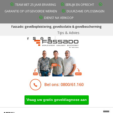
TEAM MET 25 JAAR ERVARING
EERLIJK EN OPRECHT
GARANTIE OP UITGEVOERDE WERKEN
DUURZAME OPLOSSINGEN
DIENST NA VERKOOP
Fassado: gevelbepleistering, gevelisolatie & gevelbescherming
Tips & Advies
Bel ons: 0800/61.160
Vraag uw gratis geveldiagnose aan