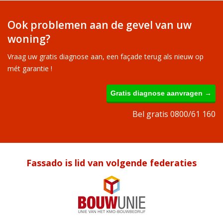
Ook problemen aan de gevel van uw
woning?
Vraag uw gratis diagnose aan, een façade terug als nieuw op
mét garantie !
Gratis diagnose aanvragen →
Bel gratis 0800/61 160
Fassado is lid van volgende federaties