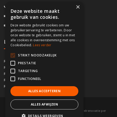
×
0800/61.160
(Gratis)
Deze website maakt
info@fassado.be
gebruik van cookies.
Deze website gebruikt cookies om uw
BTW: BE 0700.617.934
gebruikerservaring te verbeteren. Door
onze website te gebruiken, stemt u in met
alle cookies in overeenstemming met ons
Lokaal contact
Cookiebeleid.
Lees verder
STRIKT NOODZAKELIJK
03/535.04.69
Regio Antwerpen
PRESTATIE
02/828.01.93
Regio Brussel
TARGETING
09/283.15.10
Regio Gent
FUNCTIONEEL
050/76.00.21
Regio Brugge
056/92.10.73
Regio Kortrijk
ALLES ACCEPTEREN
ALLES AFWIJZEN
© 2026 Fassado |
Voorwaarden
|
Sitemap
|
Gevelrenovatie per
DETAILS WEERGEVEN
gemeente
|
Partners