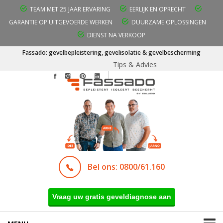
TEAM MET 25 JAAR ERVARING
EERLIJK EN OPRECHT
GARANTIE OP UITGEVOERDE WERKEN
DUURZAME OPLOSSINGEN
DIENST NA VERKOOP
Fassado: gevelbepleistering, gevelisolatie & gevelbescherming
Tips & Advies
Bel ons: 0800/61.160
Vraag uw gratis geveldiagnose aan