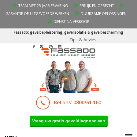
TEAM MET 25 JAAR ERVARING
EERLIJK EN OPRECHT
GARANTIE OP UITGEVOERDE WERKEN
DUURZAME OPLOSSINGEN
DIENST NA VERKOOP
Fassado: gevelbepleistering, gevelisolatie & gevelbescherming
Tips & Advies
Bel ons: 0800/61.160
Vraag uw gratis geveldiagnose aan