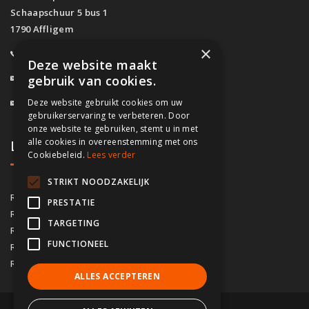
Schaapschuur 5 bus 1
1790 Affligem
×
0800/61.160
(Gratis)
Deze website maakt
info@fassado.be
gebruik van cookies.
Deze website gebruikt cookies om uw
BTW: BE 0700.617.934
gebruikerservaring te verbeteren. Door
onze website te gebruiken, stemt u in met
alle cookies in overeenstemming met ons
Lokaal contact
Cookiebeleid.
Lees verder
STRIKT NOODZAKELIJK
03/535.04.69
Regio Antwerpen
PRESTATIE
02/828.01.93
Regio Brussel
TARGETING
09/283.15.10
Regio Gent
FUNCTIONEEL
050/76.00.21
Regio Brugge
056/92.10.73
Regio Kortrijk
ALLES ACCEPTEREN