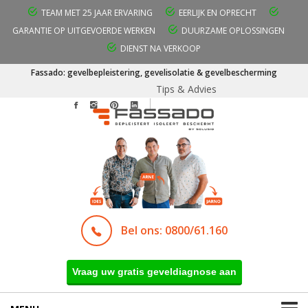
TEAM MET 25 JAAR ERVARING
EERLIJK EN OPRECHT
GARANTIE OP UITGEVOERDE WERKEN
DUURZAME OPLOSSINGEN
DIENST NA VERKOOP
Fassado: gevelbepleistering, gevelisolatie & gevelbescherming
Tips & Advies
Bel ons: 0800/61.160
Vraag uw gratis geveldiagnose aan