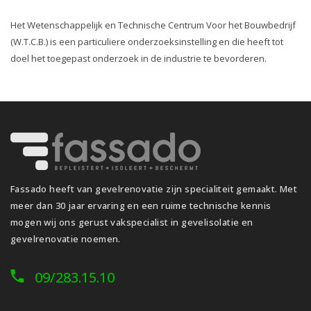
Het Wetenschappelijk en Technische Centrum Voor het Bouwbedrijf
(W.T.C.B.) is een particuliere onderzoeksinstelling en die heeft tot
doel het toegepast onderzoek in de industrie te bevorderen.
Fassado heeft van gevelrenovatie zijn specialiteit gemaakt. Met
meer dan 30 jaar ervaring en een ruime technische kennis
mogen wij ons gerust vakspecialist in gevelisolatie en
gevelrenovatie noemen.
09/283.15.10