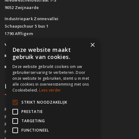
9052 Zwijnaarde
Industriepark Zonnevallei
Schaapschuur 5 bus 1
1790 Affligem
×
0800/61.160
(Gratis)
Deze website maakt
info@fassado.be
gebruik van cookies.
Deze website gebruikt cookies om uw
BTW: BE 0700.617.934
gebruikerservaring te verbeteren. Door
onze website te gebruiken, stemt u in met
alle cookies in overeenstemming met ons
Lokaal contact
Cookiebeleid.
Lees verder
STRIKT NOODZAKELIJK
03/535.04.69
Regio Antwerpen
PRESTATIE
02/828.01.93
Regio Brussel
TARGETING
09/283.15.10
Regio Gent
FUNCTIONEEL
050/76.00.21
Regio Brugge
056/92.10.73
Regio Kortrijk