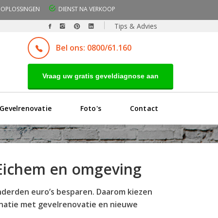
OPLOSSINGEN
DIENST NA VERKOOP
Tips & Advies
Bel ons: 0800/61.160
Vraag uw gratis geveldiagnose aan
Gevelrenovatie
Foto's
Contact
e-Eichem en omgeving
onderden euro’s besparen. Daarom kiezen
binatie met gevelrenovatie en nieuwe