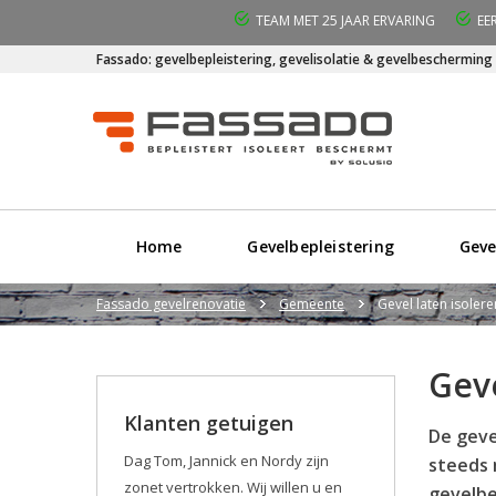
TEAM MET 25 JAAR ERVARING
EE
Fassado: gevelbepleistering, gevelisolatie & gevelbescherming
Home
Gevelbepleistering
Geve
Fassado gevelrenovatie
Gemeente
Gevel laten isoler
Geve
Klanten getuigen
De geve
Dag Tom, Jannick en Nordy zijn
steeds 
zonet vertrokken. Wij willen u en
gevelbe