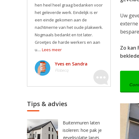
hen heel heel graag bedanken voor
het geleverde werk. Eindelijk is er
Uw geve
een einde gekomen aan de
externe
nachtmerrie van het oude plakwerk.
besparen
Nogmaals bedankt en tot later.
Groetjes de harde werkers en aan
Zo kan 
u....
Lees meer
bekleden
Yves en Sandra
Flobecq
Cont
Tips & advies
Buitenmuren laten
isoleren: hoe pak je
gevelisolatie langs