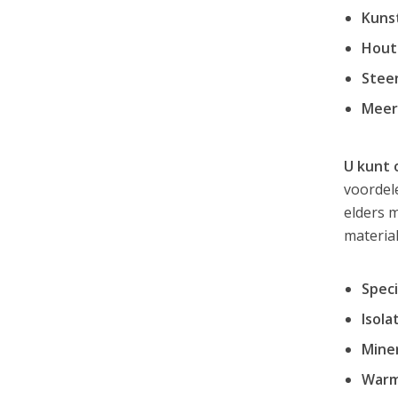
Kuns
Hout
Steen
Meer
U kunt 
voordele
elders 
material
Speci
Isola
Miner
Warm