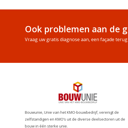
Ook problemen aan de g
Vraag uw gratis diagnose aan, een façade terug 
Bouwunie, Unie van het KMO-bouwbedrijf, verenigt de
zelfstandigen en KMO’s uit de diverse deelsectoren uit de
bouw in één sterke unie.