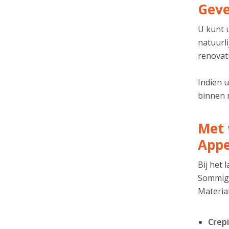
Geve
U kunt u
natuurli
renovati
Indien 
binnen m
Met 
Appe
Bij het
Sommige
Material
Crepi