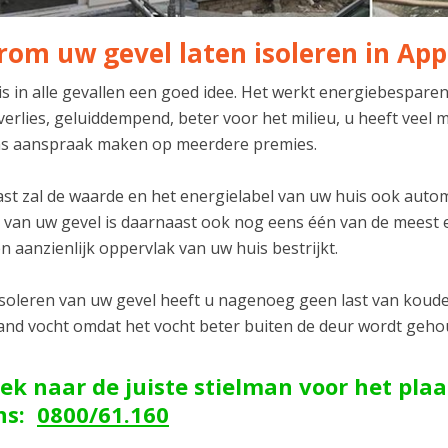
om uw gevel laten isoleren in App
 is in alle gevallen een goed idee. Het werkt energiebespare
verlies, geluiddempend, beter voor het milieu, u heeft vee
s aanspraak maken op meerdere premies.
t zal de waarde en het energielabel van uw huis ook automat
n van uw gevel is daarnaast ook nog eens één van de meest 
n aanzienlijk oppervlak van uw huis bestrijkt.
isoleren van uw gevel heeft u nagenoeg geen last van koude 
and vocht omdat het vocht beter buiten de deur wordt geh
ek naar de juiste stielman voor het plaa
ons:
0800/61.160