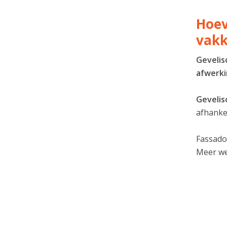
Hoev
vakk
Gevelis
afwerk
Gevelis
afhankel
Fassado
Meer w