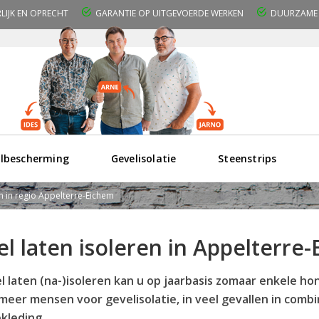
RLIJK EN OPRECHT
GARANTIE OP UITGEVOERDE WERKEN
DUURZAME 
lbescherming
Gevelisolatie
Steenstrips
en in regio Appelterre-Eichem
l laten isoleren in Appelterr
l laten (na-)isoleren kan u op jaarbasis zomaar enkele h
meer mensen voor gevelisolatie, in veel gevallen in com
kleding.