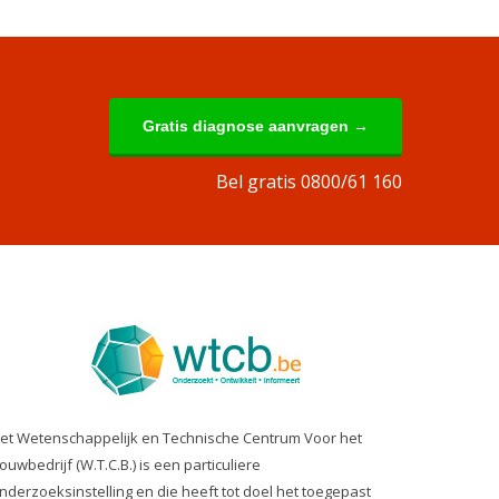
Gratis diagnose aanvragen →
Bel gratis 0800/61 160
et Wetenschappelijk en Technische Centrum Voor het
ouwbedrijf (W.T.C.B.) is een particuliere
nderzoeksinstelling en die heeft tot doel het toegepast