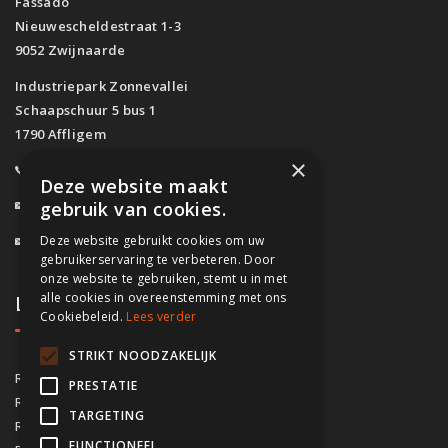
Fassado
Nieuwescheldestraat 1-3
9052 Zwijnaarde
Industriepark Zonnevallei
Schaapschuur 5 bus 1
1790 Affligem
×
0800/61.160
(Gratis)
Deze website maakt
info@fassado.be
gebruik van cookies.
Deze website gebruikt cookies om uw
BTW: BE 0700.617.934
gebruikerservaring te verbeteren. Door
onze website te gebruiken, stemt u in met
alle cookies in overeenstemming met ons
Lokaal contact
Cookiebeleid.
Lees verder
STRIKT NOODZAKELIJK
03/535.04.69
Regio Antwerpen
PRESTATIE
02/828.01.93
Regio Brussel
TARGETING
09/283.15.10
Regio Gent
FUNCTIONEEL