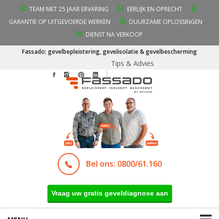
TEAM MET 25 JAAR ERVARING
EERLIJK EN OPRECHT
GARANTIE OP UITGEVOERDE WERKEN
DUURZAME OPLOSSINGEN
DIENST NA VERKOOP
Fassado: gevelbepleistering, gevelisolatie & gevelbescherming
Tips & Advies
Bel ons: 0800/61.160
Vraag uw gratis geveldiagnose aan