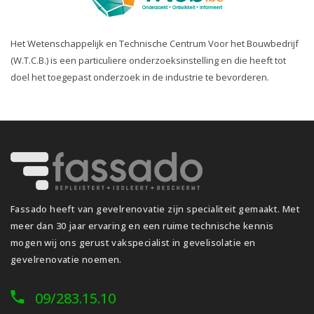
Het Wetenschappelijk en Technische Centrum Voor het Bouwbedrijf
(W.T.C.B.) is een particuliere onderzoeksinstelling en die heeft tot
doel het toegepast onderzoek in de industrie te bevorderen.
Fassado heeft van gevelrenovatie zijn specialiteit gemaakt. Met
meer dan 30 jaar ervaring en een ruime technische kennis
mogen wij ons gerust vakspecialist in gevelisolatie en
gevelrenovatie noemen.
09/283.15.10