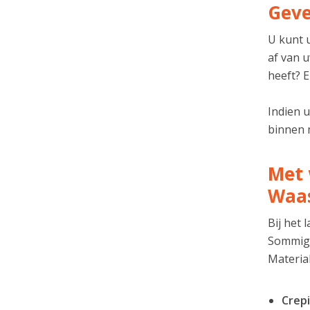
Geve
U kunt u
af van 
heeft? E
Indien 
binnen m
Met 
Waa
Bij het
Sommige
Material
Crepi