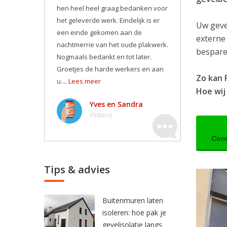
hen heel heel graag bedanken voor
het geleverde werk. Eindelijk is er
Uw geve
een einde gekomen aan de
externe
nachtmerrie van het oude plakwerk.
besparen
Nogmaals bedankt en tot later.
Groetjes de harde werkers en aan
Zo kan 
u....
Lees meer
Hoe wij 
Yves en Sandra
Flobecq
Cont
Tips & advies
Buitenmuren laten
isoleren: hoe pak je
gevelisolatie langs