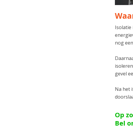
Waar
Isolatie
energie
nog een
Daarnaas
isolere
gevel ee
Na het 
doorsla
Op zo
Bel 