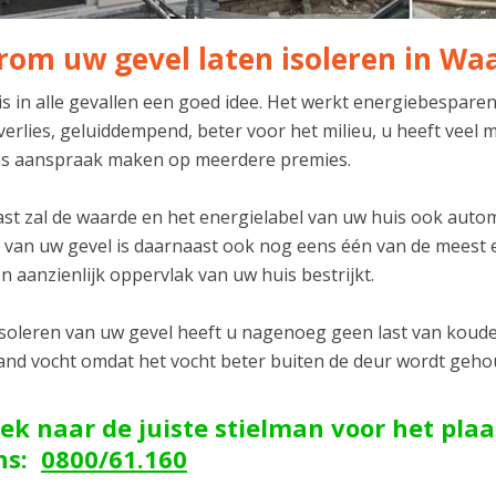
om uw gevel laten isoleren in W
 is in alle gevallen een goed idee. Het werkt energiebespare
verlies, geluiddempend, beter voor het milieu, u heeft vee
s aanspraak maken op meerdere premies.
t zal de waarde en het energielabel van uw huis ook automat
n van uw gevel is daarnaast ook nog eens één van de meest 
n aanzienlijk oppervlak van uw huis bestrijkt.
isoleren van uw gevel heeft u nagenoeg geen last van koude 
and vocht omdat het vocht beter buiten de deur wordt geh
ek naar de juiste stielman voor het plaa
ons:
0800/61.160