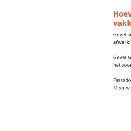
Hoev
vakk
Gevelis
afwerk
Gevelis
het soor
Fassado
Meer w