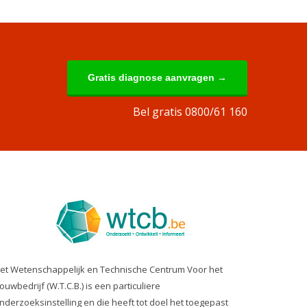
Gratis diagnose aanvragen →
Bel gratis 0800/61 160
et Wetenschappelijk en Technische Centrum Voor het
ouwbedrijf (W.T.C.B.) is een particuliere
nderzoeksinstelling en die heeft tot doel het toegepast