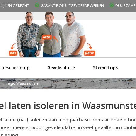
RLIJK EN OPRECHT
GARANTIE OP UITGEVOERDE WERKEN
DUURZAME 
lbescherming
Gevelisolatie
Steenstrips
en in regio Waasmunster
el laten isoleren in Waasmuns
l laten (na-)isoleren kan u op jaarbasis zomaar enkele h
meer mensen voor gevelisolatie, in veel gevallen in com
kleding.