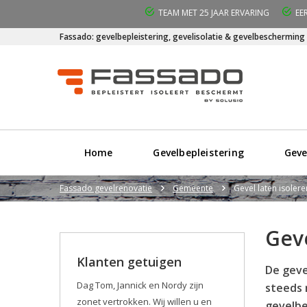
TEAM MET 25 JAAR ERVARING
EE
Fassado: gevelbepleistering, gevelisolatie & gevelbescherming
Home
Gevelbepleistering
Geve
Fassado gevelrenovatie
Gemeente
Gevel laten isoler
Gev
Klanten getuigen
De geve
Dag Tom, Jannick en Nordy zijn
steeds 
zonet vertrokken. Wij willen u en
gevelbe