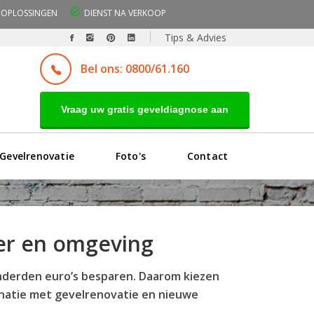
OPLOSSINGEN
DIENST NA VERKOOP
Tips & Advies
Bel ons: 0800/61.160
Vraag uw gratis geveldiagnose aan
Gevelrenovatie
Foto's
Contact
ter en omgeving
onderden euro’s besparen. Daarom kiezen
binatie met gevelrenovatie en nieuwe