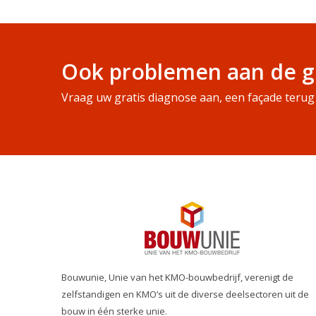
Ook problemen aan de g
Vraag uw gratis diagnose aan, een façade terug 
Bouwunie, Unie van het KMO-bouwbedrijf, verenigt de
zelfstandigen en KMO’s uit de diverse deelsectoren uit de
bouw in één sterke unie.