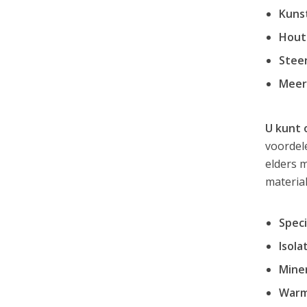
Kuns
Hout
Steen
Meer
U kunt 
voordele
elders 
material
Speci
Isola
Miner
Warm