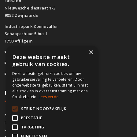
Fassado
Nieuwescheldestraat 1-3
9052 Zwijnaarde
Industriepark Zonnevallei
Schaapschuur 5 bus 1
1790 Affligem
×
0800/61.160
(Gratis)
Deze website maakt
info@fassado.be
gebruik van cookies.
Deze website gebruikt cookies om uw
BTW: BE 0700.617.934
gebruikerservaring te verbeteren. Door
onze website te gebruiken, stemt u in met
alle cookies in overeenstemming met ons
Lokaal contact
Cookiebeleid.
Lees verder
STRIKT NOODZAKELIJK
03/535.04.69
Regio Antwerpen
PRESTATIE
02/828.01.93
Regio Brussel
TARGETING
09/283.15.10
Regio Gent
FUNCTIONEEL