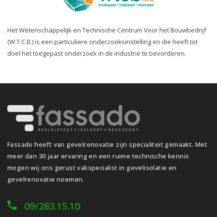
Het Wetenschappelijk en Technische Centrum Voor het Bouwbedrijf
(W.T.C.B.) is een particuliere onderzoeksinstelling en die heeft tot
doel het toegepast onderzoek in de industrie te bevorderen.
Fassado heeft van gevelrenovatie zijn specialiteit gemaakt. Met
meer dan 30 jaar ervaring en een ruime technische kennis
mogen wij ons gerust vakspecialist in gevelisolatie en
gevelrenovatie noemen.
09/283.15.10