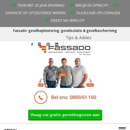
TEAM MET 25 JAAR ERVARING
EERLIJK EN OPRECHT
GARANTIE OP UITGEVOERDE WERKEN
DUURZAME OPLOSSINGEN
DIENST NA VERKOOP
Fassado: gevelbepleistering, gevelisolatie & gevelbescherming
Tips & Advies
Bel ons: 0800/61.160
Vraag uw gratis geveldiagnose aan