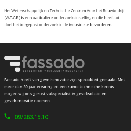
Het Wetenschappelijk en Technische Centrum Voor het Bouwbedrijf
(W.T.C.B.) is een particuliere onderzoeksinstelling en die heeft tot
doel het toegepast onderzoek in de industrie te bevorderen.
Fassado heeft van gevelrenovatie zijn specialiteit gemaakt. Met
meer dan 30 jaar ervaring en een ruime technische kennis
mogen wij ons gerust vakspecialist in gevelisolatie en
gevelrenovatie noemen.
09/283.15.10