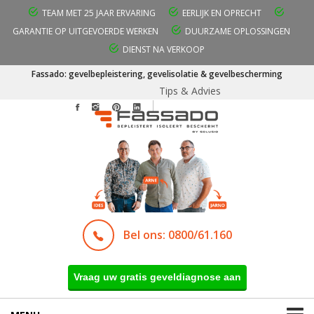
TEAM MET 25 JAAR ERVARING
EERLIJK EN OPRECHT
GARANTIE OP UITGEVOERDE WERKEN
DUURZAME OPLOSSINGEN
DIENST NA VERKOOP
Fassado: gevelbepleistering, gevelisolatie & gevelbescherming
Tips & Advies
Bel ons: 0800/61.160
Vraag uw gratis geveldiagnose aan