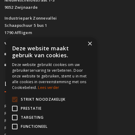
9052 Zwijnaarde
Industriepark Zonnevallei
Schaapschuur 5 bus 1
1790 Affligem
×
0800/61.160
(Gratis)
Deze website maakt
info@fassado.be
gebruik van cookies.
Deze website gebruikt cookies om uw
BTW: BE 0700.617.934
gebruikerservaring te verbeteren. Door
onze website te gebruiken, stemt u in met
alle cookies in overeenstemming met ons
Lokaal contact
Cookiebeleid.
Lees verder
STRIKT NOODZAKELIJK
03/535.04.69
Regio Antwerpen
PRESTATIE
02/828.01.93
Regio Brussel
TARGETING
09/283.15.10
Regio Gent
FUNCTIONEEL
050/76.00.21
Regio Brugge
056/92.10.73
Regio Kortrijk